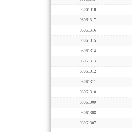
08061318
08061317
08061316
08061315
08061314
08061313
08061312
08061311
08061310
08061309
08061308
08061307