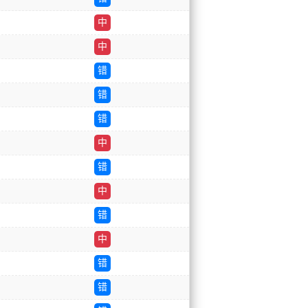
中
中
错
错
错
中
错
中
错
中
错
错