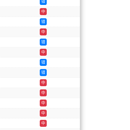
错
中
错
中
错
中
错
错
中
中
中
中
中