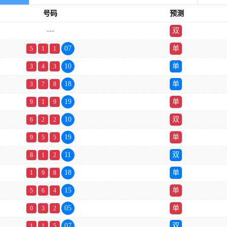
号码
预测
---
双
07
单
5
1
1
10
单
3
4
3
18
单
3
7
8
19
单
9
1
9
10
双
6
2
2
19
单
9
5
5
11
双
8
1
2
18
单
1
9
8
15
单
5
6
4
05
单
0
3
2
07
双
1
1
5