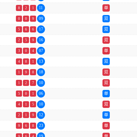
11
单
8
2
1
09
双
0
0
9
17
双
5
6
6
16
双
2
5
9
07
单
3
0
4
13
双
4
8
1
18
双
1
9
8
10
双
1
2
7
06
单
5
0
1
10
双
4
1
5
12
单
2
1
9
23
单
9
6
8
19
单
9
6
4