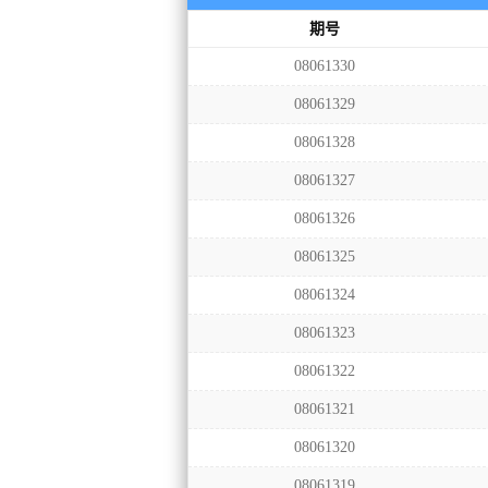
期号
08061330
08061329
08061328
08061327
08061326
08061325
08061324
08061323
08061322
08061321
08061320
08061319