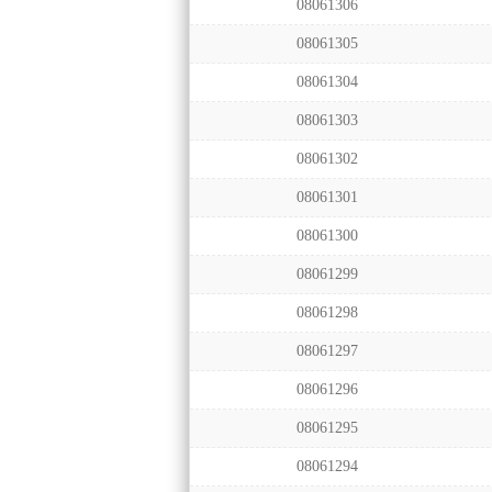
08061306
08061305
08061304
08061303
08061302
08061301
08061300
08061299
08061298
08061297
08061296
08061295
08061294