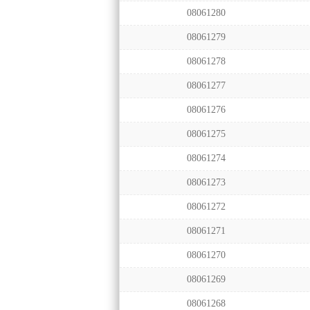
08061280
08061279
08061278
08061277
08061276
08061275
08061274
08061273
08061272
08061271
08061270
08061269
08061268