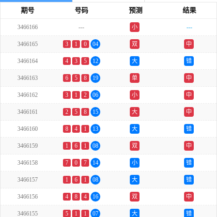
期号
号码
预测
结果
3466166
---
小
---
3466165
3
1
0
04
双
中
3466164
4
3
5
12
大
错
3466163
6
5
8
19
单
中
3466162
3
1
2
06
小
中
3466161
2
5
8
15
大
中
3466160
8
4
1
13
大
错
3466159
1
6
1
08
双
中
3466158
7
0
7
14
小
错
3466157
1
6
1
08
大
错
3466156
4
8
4
16
双
中
3466155
5
1
1
07
大
错