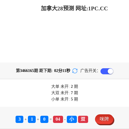
加拿大28预测 网址:1PC.CC
第
3466165
期 距下期:
02
分
11
秒
广告开关：
大单
未开:
2
期
大双
未开:
7
期
小单
未开:
5
期
3
1
0
04
小
双
咪牌
+
+
=
-