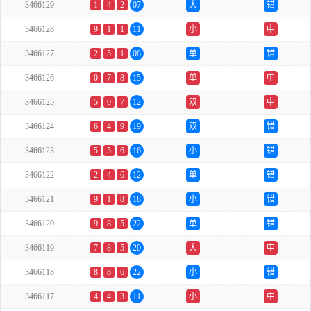
3466129
1
4
2
07
大
错
3466128
9
1
1
11
小
中
3466127
2
5
1
08
单
错
3466126
0
7
8
15
单
中
3466125
5
0
7
12
双
中
3466124
6
4
9
19
双
错
3466123
5
5
6
16
小
错
3466122
2
4
6
12
单
错
3466121
9
1
8
18
小
错
3466120
9
8
5
22
单
错
3466119
7
8
5
20
大
中
3466118
8
8
6
22
小
错
3466117
4
4
3
11
小
中