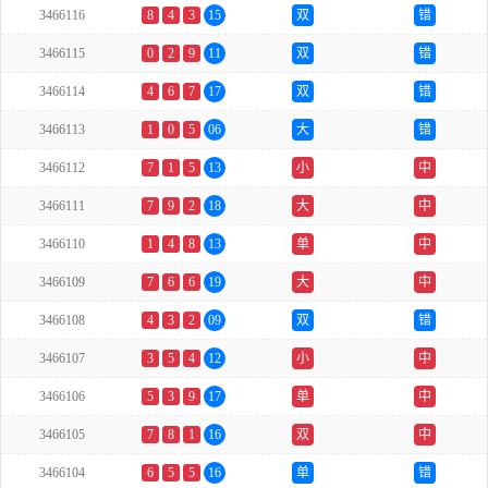
3466116
8
4
3
15
双
错
3466115
0
2
9
11
双
错
3466114
4
6
7
17
双
错
3466113
1
0
5
06
大
错
3466112
7
1
5
13
小
中
3466111
7
9
2
18
大
中
3466110
1
4
8
13
单
中
3466109
7
6
6
19
大
中
3466108
4
3
2
09
双
错
3466107
3
5
4
12
小
中
3466106
5
3
9
17
单
中
3466105
7
8
1
16
双
中
3466104
6
5
5
16
单
错