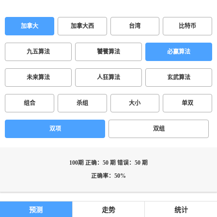
加拿大
加拿大西
台湾
比特币
九五算法
饕餮算法
必赢算法
未来算法
人狂算法
玄武算法
组合
杀组
大小
单双
双项
双组
100期 正确：50 期 错误：50 期
正确率：50%
预测
走势
统计