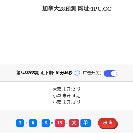
加拿大28预测 网址:1PC.CC
第
3466935
期 距下期:
01
分
46
秒
广告开关：
大双
未开:
2
期
小单
未开:
4
期
小双
未开:
1
期
3
6
6
15
大
单
咪牌
+
+
=
-