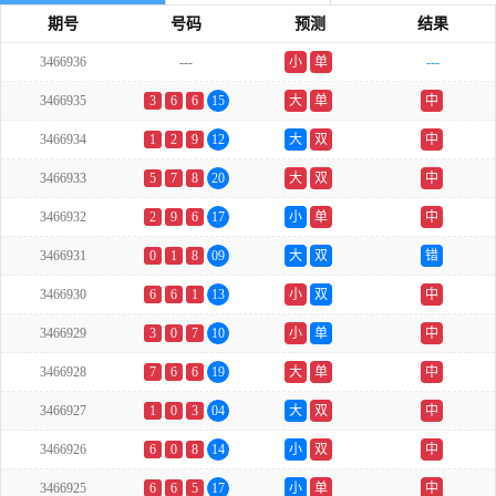
期号
号码
预测
结果
3466936
---
小
单
---
3466935
3
6
6
15
大
单
中
3466934
1
2
9
12
大
双
中
3466933
5
7
8
20
大
双
中
3466932
2
9
6
17
小
单
中
3466931
0
1
8
09
大
双
错
3466930
6
6
1
13
小
双
中
3466929
3
0
7
10
小
单
中
3466928
7
6
6
19
大
单
中
3466927
1
0
3
04
大
双
中
3466926
6
0
8
14
小
双
中
3466925
6
6
5
17
小
单
中