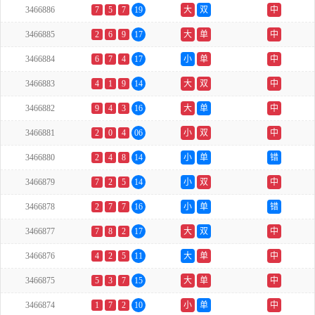
3466886
7
5
7
19
大
双
中
3466885
2
6
9
17
大
单
中
3466884
6
7
4
17
小
单
中
3466883
4
1
9
14
大
双
中
3466882
9
4
3
16
大
单
中
3466881
2
0
4
06
小
双
中
3466880
2
4
8
14
小
单
错
3466879
7
2
5
14
小
双
中
3466878
2
7
7
16
小
单
错
3466877
7
8
2
17
大
双
中
3466876
4
2
5
11
大
单
中
3466875
5
3
7
15
大
单
中
3466874
1
7
2
10
小
单
中