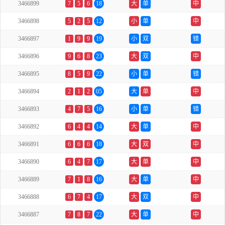
3466899
7
5
6
18
大
单
中
3466898
5
2
5
12
小
单
中
3466897
1
9
9
19
小
双
错
3466896
9
6
8
23
大
双
中
3466895
8
5
9
22
小
单
错
3466894
2
1
2
05
大
单
中
3466893
4
7
5
16
小
单
错
3466892
6
4
4
14
大
单
中
3466891
6
6
6
18
大
双
中
3466890
6
4
7
17
大
单
中
3466889
7
1
8
16
大
单
中
3466888
6
7
4
17
大
双
中
3466887
7
8
7
22
大
单
中