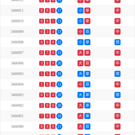
3466912
2
3
6
11
小
单
中
3466911
8
8
1
17
小
单
中
3466910
6
8
1
15
小
单
中
3466909
6
3
4
13
小
双
中
3466908
6
8
8
22
小
单
错
3466907
8
7
0
15
大
单
中
3466906
3
8
9
20
大
双
中
3466905
1
5
4
10
大
单
错
3466904
1
9
3
13
小
双
中
3466903
6
0
4
10
大
单
错
3466902
3
9
8
20
大
单
中
3466901
7
8
1
16
大
单
中
3466900
8
4
9
21
大
双
中