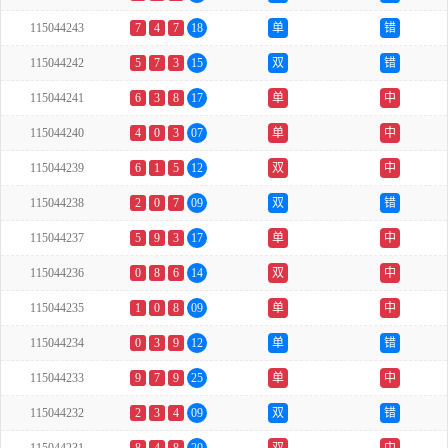
115044243
7
4
7
18
单
错
115044242
5
7
3
15
双
错
115044241
6
3
8
17
单
中
115044240
4
0
3
07
单
中
115044239
6
1
5
12
双
中
115044238
2
0
7
09
双
错
115044237
5
9
3
17
单
中
115044236
0
8
6
14
双
中
115044235
1
0
8
09
单
中
115044234
0
3
9
12
单
错
115044233
9
7
9
25
单
中
115044232
2
3
4
09
双
错