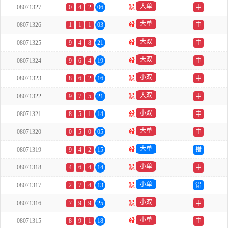
大单
08071327
0
4
2
06
殺
中
大单
08071326
1
1
1
03
殺
中
大双
08071325
9
4
8
21
殺
中
大双
08071324
9
6
4
19
殺
中
小双
08071323
8
6
2
16
殺
中
大双
08071322
9
7
5
21
殺
中
小双
08071321
8
5
1
14
殺
中
大单
08071320
0
5
0
05
殺
中
大单
08071319
9
4
2
15
殺
错
小单
08071318
4
6
4
14
殺
中
小单
08071317
2
7
4
13
殺
错
小双
08071316
7
9
9
25
殺
中
小单
08071315
8
9
1
18
殺
中