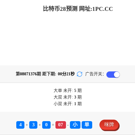
比特币28预测 网址:1PC.CC
第
08071376
期 距下期:
00
分
20
秒
广告开关：
大单
未开:
5
期
大双
未开:
3
期
小双
未开:
1
期
4
3
0
07
小
单
咪牌
+
+
=
-