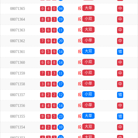
大单
08071365
0
4
0
04
殺
中
小双
08071364
8
8
3
19
殺
中
大双
08071363
5
6
0
11
殺
中
小单
08071362
7
9
4
20
殺
中
大双
08071361
0
5
9
14
殺
错
小双
08071360
6
0
8
14
殺
中
小双
08071359
7
1
3
11
殺
中
小单
08071358
3
8
6
17
殺
中
小双
08071357
8
2
2
12
殺
错
小单
08071356
4
4
6
14
殺
中
大单
08071355
9
9
5
23
殺
错
大双
08071354
4
2
4
10
殺
中
大双