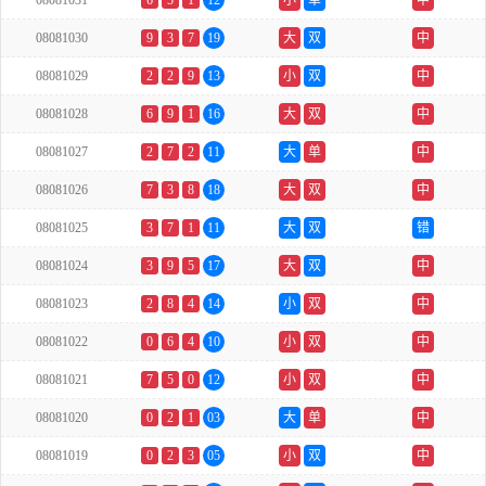
08081031
6
5
1
12
小
单
中
08081030
9
3
7
19
大
双
中
08081029
2
2
9
13
小
双
中
08081028
6
9
1
16
大
双
中
08081027
2
7
2
11
大
单
中
08081026
7
3
8
18
大
双
中
08081025
3
7
1
11
大
双
错
08081024
3
9
5
17
大
双
中
08081023
2
8
4
14
小
双
中
08081022
0
6
4
10
小
双
中
08081021
7
5
0
12
小
双
中
08081020
0
2
1
03
大
单
中
08081019
0
2
3
05
小
双
中