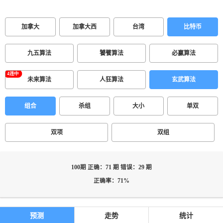
加拿大
加拿大西
台湾
比特币
九五算法
饕餮算法
必赢算法
未来算法
人狂算法
玄武算法
组合
杀组
大小
单双
双项
双组
100期 正确：71 期 错误：29 期
正确率：71%
预测
走势
统计