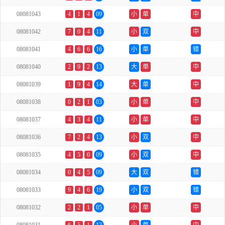
08081043
4
1
4
09
小
单
中
08081042
7
0
4
11
小
双
中
08081041
4
6
6
16
小
单
错
08081040
2
9
2
13
大
单
中
08081039
1
9
4
14
大
单
中
08081038
0
2
1
03
小
单
中
08081037
4
3
4
11
小
单
中
08081036
7
2
4
13
小
双
中
08081035
4
5
0
09
小
双
中
08081034
0
4
5
09
大
双
错
08081033
9
4
6
19
小
双
错
08081032
2
2
1
05
小
单
中