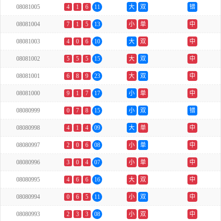
08081005
4
1
6
11
大
双
错
08081004
7
1
5
13
小
单
中
08081003
4
0
6
10
大
双
中
08081002
5
5
5
15
大
双
中
08081001
6
8
9
23
大
双
中
08081000
9
1
7
17
小
单
中
08080999
0
7
8
15
小
双
错
08080998
4
1
4
09
大
单
中
08080997
2
0
6
08
小
单
中
08080996
3
0
4
07
小
单
中
08080995
4
6
6
16
大
双
中
08080994
0
6
5
11
小
双
中
08080993
2
3
3
08
小
双
中