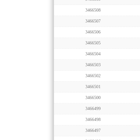
3466508
3466507
3466506
3466505
3466504
3466503
3466502
3466501
3466500
3466499
3466498
3466497