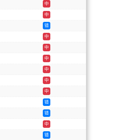
中
中
错
中
中
中
中
中
中
错
错
中
错