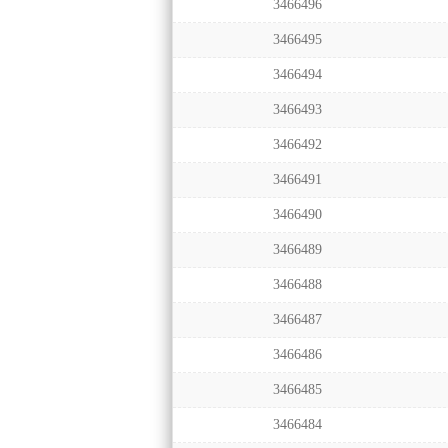
3466496
3466495
3466494
3466493
3466492
3466491
3466490
3466489
3466488
3466487
3466486
3466485
3466484