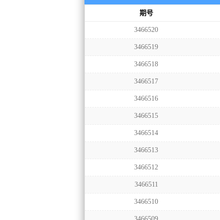
期号
3466520
3466519
3466518
3466517
3466516
3466515
3466514
3466513
3466512
3466511
3466510
3466509