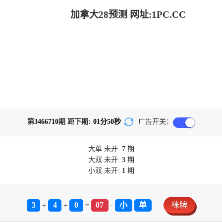
加拿大28预测 网址:1PC.CC
第
3466710
期 距下期:
01
分
50
秒
广告开关：
大单
未开:
7
期
大双
未开:
3
期
小双
未开:
1
期
3
4
0
07
小
单
咪牌
+
+
=
-