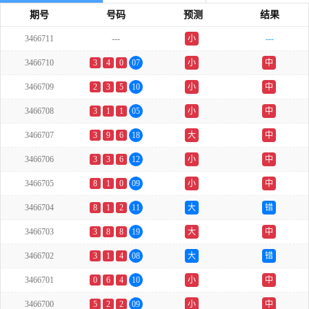
期号
号码
预测
结果
3466711
---
小
---
单
3466710
3
4
0
07
小
中
3466709
2
3
5
10
小
中
3466708
3
1
1
05
小
中
3466707
3
9
6
18
大
中
3466706
3
3
6
12
小
中
3466705
8
1
0
09
小
中
3466704
8
1
2
11
大
错
3466703
3
8
8
19
大
中
3466702
3
1
4
08
大
错
3466701
0
6
4
10
小
中
3466700
5
2
2
09
小
中