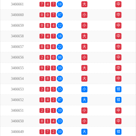
3466661
7
4
7
18
大
中
3466660
0
0
7
07
小
中
3466659
0
8
4
12
小
中
3466658
7
4
7
18
大
中
3466657
8
6
8
22
大
中
3466656
2
6
0
08
小
中
3466655
9
7
3
19
大
中
3466654
7
8
3
18
大
中
3466653
2
8
5
15
小
错
3466652
1
4
2
07
大
错
3466651
2
7
1
10
小
中
3466650
8
1
4
13
小
中
3466649
1
7
2
10
大
错