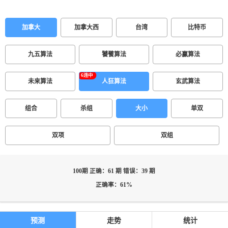
加拿大
加拿大西
台湾
比特币
九五算法
饕餮算法
必赢算法
未来算法
人狂算法
玄武算法
组合
杀组
大小
单双
双项
双组
100期 正确：61 期 错误：39 期
正确率：61%
预测
走势
统计