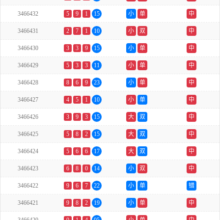
3466432
5
9
1
15
小
单
中
3466431
2
7
1
10
小
双
中
3466430
3
3
9
15
小
单
中
3466429
5
3
3
11
小
单
中
3466428
8
6
9
23
小
单
中
3466427
4
5
1
10
小
单
中
3466426
3
9
3
15
大
双
中
3466425
5
8
2
15
大
双
中
3466424
5
6
6
17
大
双
中
3466423
6
8
0
14
小
双
中
3466422
9
6
7
22
小
单
错
3466421
9
8
2
19
小
单
中