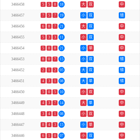
3466458
5
5
8
18
大
双
中
3466457
7
5
7
19
小
双
错
3466456
6
8
7
21
大
双
中
3466455
5
3
3
11
小
双
中
3466454
5
8
8
21
小
单
中
3466453
8
0
7
15
小
双
错
3466452
2
1
2
05
大
双
错
3466451
4
3
1
08
大
单
错
3466450
5
0
5
10
小
双
中
3466449
4
3
7
14
大
单
中
3466448
3
4
1
08
小
双
中
3466447
8
4
3
15
小
单
中
3466446
6
1
0
07
小
双
中