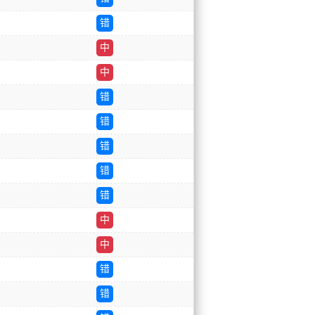
错
中
中
错
错
错
错
错
中
中
错
错