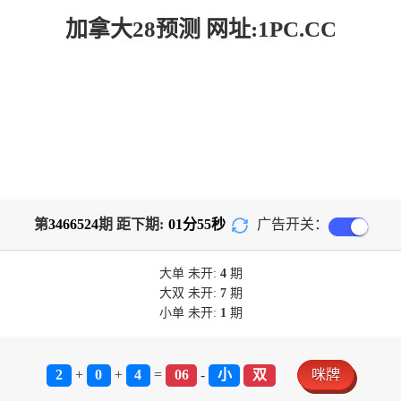
加拿大28预测 网址:1PC.CC
第
3466524
期 距下期:
01
分
55
秒
广告开关：
大单
未开:
4
期
大双
未开:
7
期
小单
未开:
1
期
2
+
0
+
4
=
06
-
小
双
咪牌