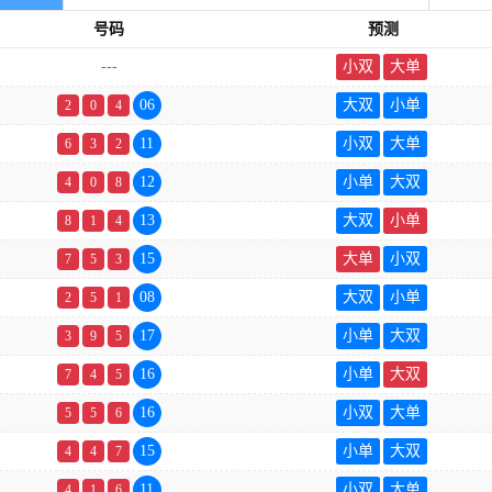
号码
预测
---
小双
大单
06
大双
小单
2
0
4
11
小双
大单
6
3
2
12
小单
大双
4
0
8
13
大双
小单
8
1
4
15
大单
小双
7
5
3
08
大双
小单
2
5
1
17
小单
大双
3
9
5
16
小单
大双
7
4
5
16
小双
大单
5
5
6
15
小单
大双
4
4
7
11
小双
大单
4
1
6