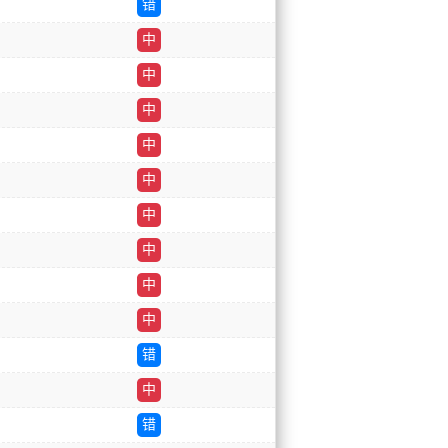
错
中
中
中
中
中
中
中
中
中
错
中
错