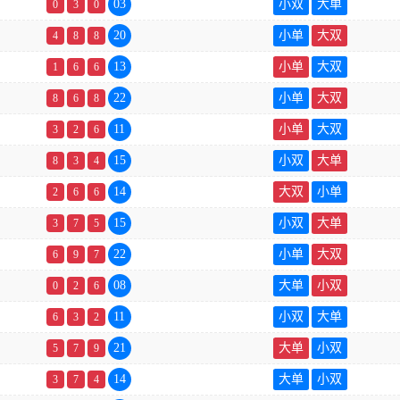
03
小双
大单
0
3
0
20
小单
大双
4
8
8
13
小单
大双
1
6
6
22
小单
大双
8
6
8
11
小单
大双
3
2
6
15
小双
大单
8
3
4
14
大双
小单
2
6
6
15
小双
大单
3
7
5
22
小单
大双
6
9
7
08
大单
小双
0
2
6
11
小双
大单
6
3
2
21
大单
小双
5
7
9
14
大单
小双
3
7
4