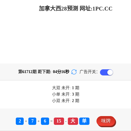
加拿大西28预测 网址:1PC.CC
第
61712
期 距下期:
04
分
15
秒
广告开关：
大双
未开:
1
期
小单
未开:
3
期
小双
未开:
2
期
2
7
6
15
大
单
咪牌
+
+
=
-