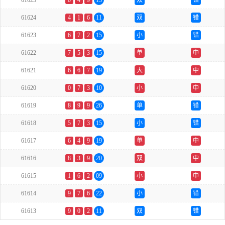
61625
0
4
9
13
双
错
61624
4
1
6
11
双
错
61623
6
7
2
15
小
错
61622
7
5
3
15
单
中
61621
6
6
7
19
大
中
61620
0
7
3
10
小
中
61619
8
9
9
26
单
错
61618
5
7
3
15
小
错
61617
6
4
9
19
单
中
61616
8
3
9
20
双
中
61615
1
6
2
09
小
中
61614
9
7
6
22
小
错
61613
9
0
2
11
双
错