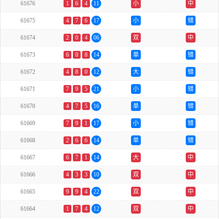
61676
1
6
4
11
小
中
61675
4
7
6
17
小
错
61674
2
0
4
06
双
中
61673
6
0
8
14
单
错
61672
4
8
0
12
大
错
61671
7
9
5
21
小
错
61670
4
7
5
16
单
错
61669
7
9
1
17
小
错
61668
2
6
6
14
单
错
61667
6
7
1
14
大
中
61666
4
3
3
10
双
中
61665
9
9
4
22
双
中
61664
1
7
4
12
双
中