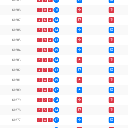
61689
4
9
8
21
双
错
61688
2
0
4
06
小
中
61687
4
6
4
14
双
中
61686
5
8
1
14
小
错
61685
0
9
4
13
小
中
61684
9
8
2
19
小
错
61683
6
3
5
14
大
中
61682
4
7
2
13
双
错
61681
7
4
8
19
大
中
61680
3
4
5
12
大
错
61679
2
2
0
04
小
中
61678
6
5
3
14
双
中
61677
8
4
5
17
小
错