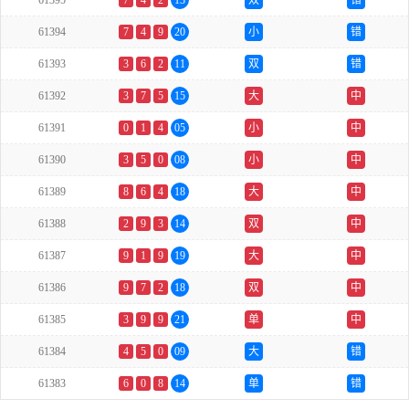
61395
7
4
2
13
双
错
61394
7
4
9
20
小
错
61393
3
6
2
11
双
错
61392
3
7
5
15
大
中
61391
0
1
4
05
小
中
61390
3
5
0
08
小
中
61389
8
6
4
18
大
中
61388
2
9
3
14
双
中
61387
9
1
9
19
大
中
61386
9
7
2
18
双
中
61385
3
9
9
21
单
中
61384
4
5
0
09
大
错
61383
6
0
8
14
单
错