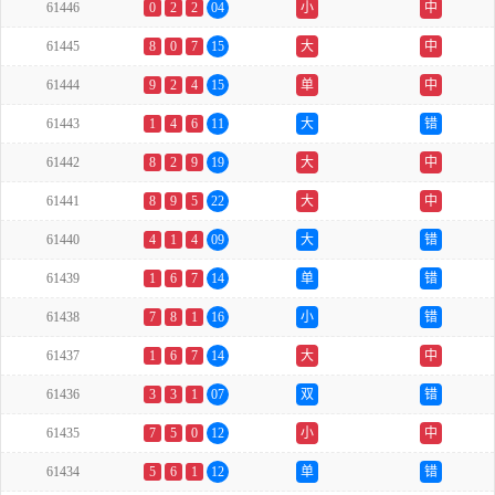
61446
0
2
2
04
小
中
61445
8
0
7
15
大
中
61444
9
2
4
15
单
中
61443
1
4
6
11
大
错
61442
8
2
9
19
大
中
61441
8
9
5
22
大
中
61440
4
1
4
09
大
错
61439
1
6
7
14
单
错
61438
7
8
1
16
小
错
61437
1
6
7
14
大
中
61436
3
3
1
07
双
错
61435
7
5
0
12
小
中
61434
5
6
1
12
单
错