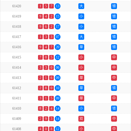
61420
1
5
7
13
大
错
61419
9
4
2
15
小
错
61418
9
6
2
17
小
错
61417
1
3
3
07
大
错
61416
9
4
7
20
单
错
61415
7
0
5
12
小
中
61414
3
3
0
06
小
中
61413
2
1
6
09
单
中
61412
2
8
0
10
单
错
61411
3
1
5
09
单
中
61410
8
2
4
14
小
错
61409
2
9
3
14
双
中
61408
4
0
8
12
小
中