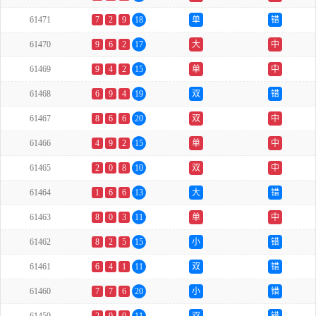
61471
7
2
9
18
单
错
61470
9
6
2
17
大
中
61469
9
4
2
15
单
中
61468
6
9
4
19
双
错
61467
8
6
6
20
双
中
61466
4
9
2
15
单
中
61465
2
0
8
10
双
中
61464
1
6
6
13
大
错
61463
8
0
3
11
单
中
61462
8
2
5
15
小
错
61461
6
4
1
11
双
错
61460
7
7
6
20
小
错