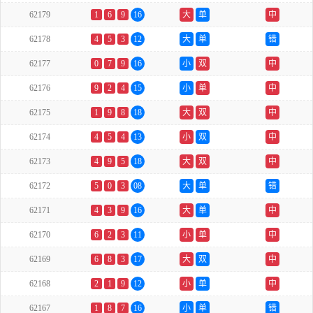
62179
1
6
9
16
大
单
中
62178
4
5
3
12
大
单
错
62177
0
7
9
16
小
双
中
62176
9
2
4
15
小
单
中
62175
1
9
8
18
大
双
中
62174
4
5
4
13
小
双
中
62173
4
9
5
18
大
双
中
62172
5
0
3
08
大
单
错
62171
4
3
9
16
大
单
中
62170
6
2
3
11
小
单
中
62169
6
8
3
17
大
双
中
62168
2
1
9
12
小
单
中
62167
1
8
7
16
小
单
错