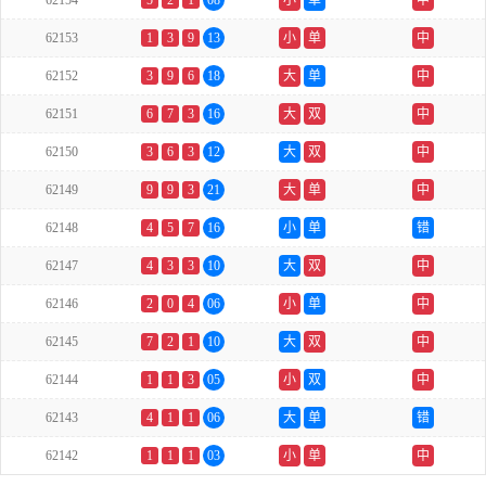
62154
5
2
1
08
小
单
中
62153
1
3
9
13
小
单
中
62152
3
9
6
18
大
单
中
62151
6
7
3
16
大
双
中
62150
3
6
3
12
大
双
中
62149
9
9
3
21
大
单
中
62148
4
5
7
16
小
单
错
62147
4
3
3
10
大
双
中
62146
2
0
4
06
小
单
中
62145
7
2
1
10
大
双
中
62144
1
1
3
05
小
双
中
62143
4
1
1
06
大
单
错
62142
1
1
1
03
小
单
中