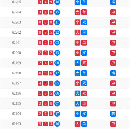
62205
3
4
9
16
小
单
错
62204
3
4
8
15
大
单
中
62203
0
3
8
11
小
双
中
62202
8
9
5
22
大
单
中
62201
0
2
3
05
小
单
中
62200
2
9
2
13
小
双
中
62199
2
4
2
08
大
双
中
62198
0
6
6
12
大
单
错
62197
4
0
1
05
小
双
中
62196
1
0
5
06
大
双
中
62195
2
5
0
07
大
单
中
62194
2
7
8
17
小
双
错
62193
5
8
3
16
大
单
中