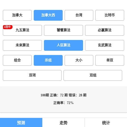
加拿大
加拿大西
台湾
比特币
九五算法
饕餮算法
必赢算法
未来算法
人狂算法
玄武算法
组合
杀组
大小
单双
双项
双组
100期 正确：72 期 错误：28 期
正确率：72%
预测
走势
统计