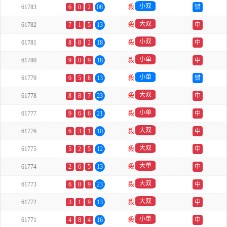
小双
61783
6
0
2
08
殺
错
大双
61782
7
1
5
13
殺
中
小双
61781
8
8
2
18
殺
中
小单
61780
9
0
9
18
殺
中
小单
61779
0
5
8
13
殺
错
大双
61778
8
8
7
23
殺
中
小单
61777
9
6
6
21
殺
中
大双
61776
6
3
1
10
殺
中
大双
61775
5
2
5
12
殺
中
大单
61774
2
6
5
13
殺
中
大双
61773
6
8
9
23
殺
中
大双
61772
3
1
9
13
殺
中
小单
61771
4
8
4
16
殺
中