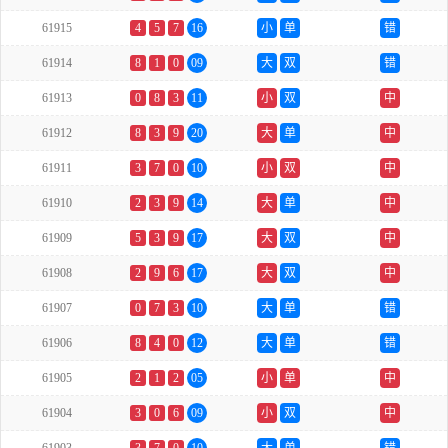
61915
4
5
7
16
小
单
错
61914
8
1
0
09
大
双
错
61913
0
8
3
11
小
双
中
61912
8
3
9
20
大
单
中
61911
3
7
0
10
小
双
中
61910
2
3
9
14
大
单
中
61909
5
3
9
17
大
双
中
61908
2
9
6
17
大
双
中
61907
0
7
3
10
大
单
错
61906
8
4
0
12
大
单
错
61905
2
1
2
05
小
单
中
61904
3
0
6
09
小
双
中