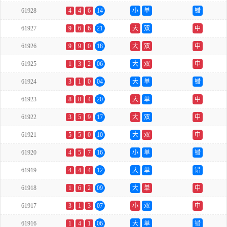
61928
4
4
6
14
小
单
错
61927
9
6
6
21
大
双
中
61926
9
9
0
18
大
双
中
61925
1
3
2
06
大
双
中
61924
3
1
0
04
大
单
错
61923
8
8
4
20
大
单
中
61922
3
5
9
17
大
双
中
61921
5
5
0
10
大
双
中
61920
4
5
7
16
小
单
错
61919
4
4
4
12
大
单
错
61918
1
6
2
09
大
单
中
61917
3
1
3
07
小
双
中
61916
1
4
1
06
大
单
错