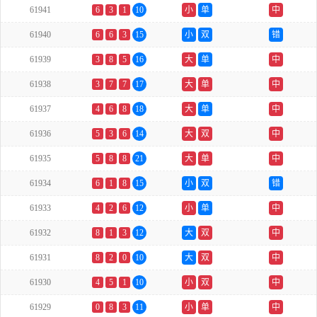
61941
6
3
1
10
小
单
中
61940
6
6
3
15
小
双
错
61939
3
8
5
16
大
单
中
61938
3
7
7
17
大
单
中
61937
4
6
8
18
大
单
中
61936
5
3
6
14
大
双
中
61935
5
8
8
21
大
单
中
61934
6
1
8
15
小
双
错
61933
4
2
6
12
小
单
中
61932
8
1
3
12
大
双
中
61931
8
2
0
10
大
双
中
61930
4
5
1
10
小
双
中
61929
0
8
3
11
小
单
中