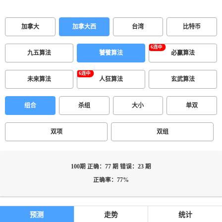
加拿大
加拿大西
台湾
比特币
九五算法
饕餮算法
必赢算法
未来算法
人狂算法
玄武算法
组合
杀组
大小
单双
双项
双组
100期 正确：77 期 错误：23 期
正确率：77%
预测
走势
统计