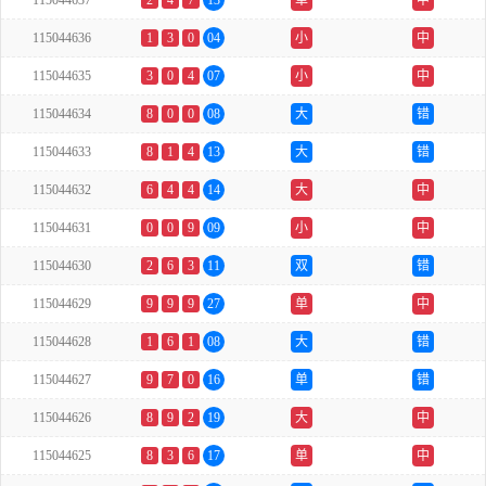
115044637
2
4
7
13
单
中
115044636
1
3
0
04
小
中
115044635
3
0
4
07
小
中
115044634
8
0
0
08
大
错
115044633
8
1
4
13
大
错
115044632
6
4
4
14
大
中
115044631
0
0
9
09
小
中
115044630
2
6
3
11
双
错
115044629
9
9
9
27
单
中
115044628
1
6
1
08
大
错
115044627
9
7
0
16
单
错
115044626
8
9
2
19
大
中
115044625
8
3
6
17
单
中