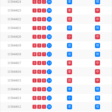
115044624
0
6
2
08
单
错
115044623
3
4
2
09
单
中
115044622
4
6
6
16
双
中
115044621
7
4
0
11
双
错
115044620
3
4
1
08
小
中
115044619
8
5
2
15
双
错
115044618
8
8
7
23
双
错
115044617
6
4
3
13
单
中
115044616
9
6
2
17
单
中
115044615
1
5
8
14
双
中
115044614
9
1
6
16
单
错
115044613
8
9
4
21
小
错
115044612
3
4
1
08
单
错