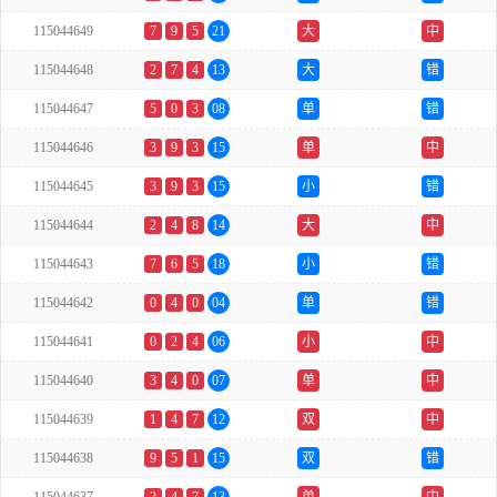
115044649
7
9
5
21
大
中
115044648
2
7
4
13
大
错
115044647
5
0
3
08
单
错
115044646
3
9
3
15
单
中
115044645
3
9
3
15
小
错
115044644
2
4
8
14
大
中
115044643
7
6
5
18
小
错
115044642
0
4
0
04
单
错
115044641
0
2
4
06
小
中
115044640
3
4
0
07
单
中
115044639
1
4
7
12
双
中
115044638
9
5
1
15
双
错