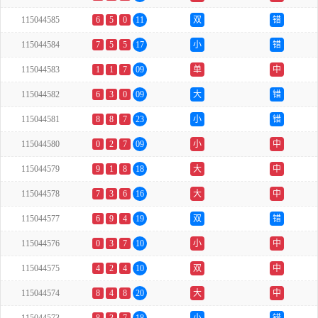
115044585
6
5
0
11
双
错
115044584
7
5
5
17
小
错
115044583
1
1
7
09
单
中
115044582
6
3
0
09
大
错
115044581
8
8
7
23
小
错
115044580
0
2
7
09
小
中
115044579
9
1
8
18
大
中
115044578
7
3
6
16
大
中
115044577
6
9
4
19
双
错
115044576
0
3
7
10
小
中
115044575
4
2
4
10
双
中
115044574
8
4
8
20
大
中