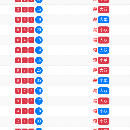
15
殺
大双
3
6
6
19
殺
大单
9
6
4
20
殺
小双
8
6
6
19
殺
大双
6
4
9
14
殺
大双
0
8
6
16
殺
小单
4
4
8
25
殺
大双
9
8
8
05
殺
小单
0
5
0
18
殺
大双
3
7
8
17
殺
大双
9
3
5
10
殺
小双
4
0
6
03
殺
小双
2
1
0