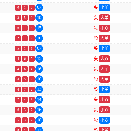
07
殺
小单
0
1
6
10
殺
大单
3
5
2
15
殺
小双
6
1
8
16
殺
大单
2
7
7
07
殺
小单
5
1
1
15
殺
大双
4
6
5
16
殺
大单
4
8
4
16
殺
大单
4
5
7
13
殺
小单
4
7
2
14
殺
小双
7
4
3
16
殺
小双
6
3
7
10
殺
小双
5
3
2
12
殺
小单
8
1
3