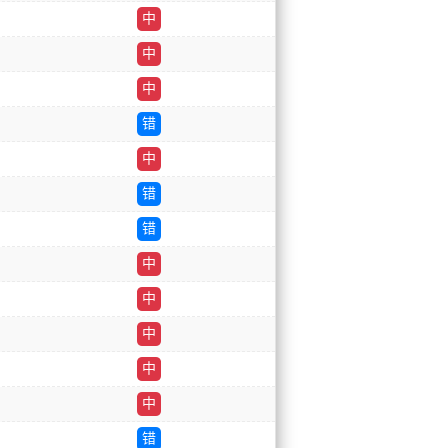
中
中
中
错
中
错
错
中
中
中
中
中
错