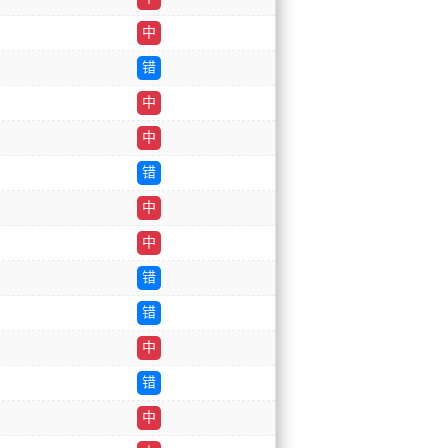
中
错
中
中
错
中
中
错
错
中
错
中