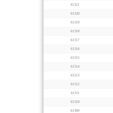
61321
61320
61319
61318
61317
61316
61315
61314
61313
61312
61311
61310
61309