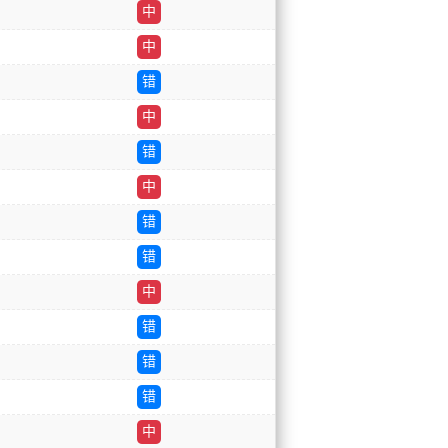
中
中
错
中
错
中
错
错
中
错
错
错
中