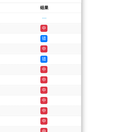
结果
---
中
错
中
错
中
中
中
中
中
中
中