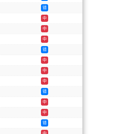
错
中
中
中
错
中
中
中
错
中
中
错
中