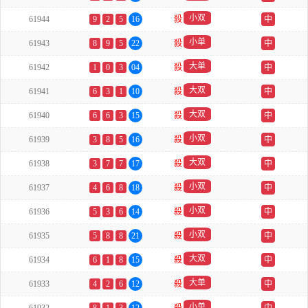
小双
61944
9
2
5
16
殺
中
小单
61943
8
9
5
22
殺
中
大单
61942
1
0
3
04
殺
中
大双
61941
6
3
1
10
殺
中
大双
61940
6
6
3
15
殺
中
小双
61939
3
8
5
16
殺
中
大双
61938
3
7
7
17
殺
中
小双
61937
4
6
8
18
殺
中
小双
61936
5
3
6
14
殺
中
小双
61935
5
8
8
21
殺
中
大双
61934
6
1
8
15
殺
中
大单
61933
4
2
6
12
殺
中
小单