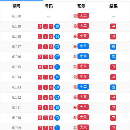
期号
号码
预测
结果
大单
62020
---
殺
---
大单
62019
3
0
7
10
殺
中
小双
62018
1
8
5
14
殺
中
小单
62017
1
2
2
05
殺
错
小单
62016
2
0
5
07
殺
错
小单
62015
8
5
8
21
殺
中
小双
62014
5
6
4
15
殺
中
小单
62013
1
2
6
09
殺
错
大双
62012
1
2
0
03
殺
中
大单
62011
7
8
3
18
殺
中
大双
62010
8
9
6
23
殺
中
大双
62009
7
5
9
21
殺
中