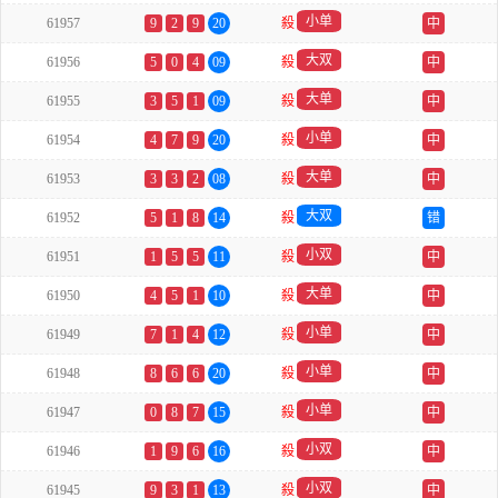
小单
61957
9
2
9
20
殺
中
大双
61956
5
0
4
09
殺
中
大单
61955
3
5
1
09
殺
中
小单
61954
4
7
9
20
殺
中
大单
61953
3
3
2
08
殺
中
大双
61952
5
1
8
14
殺
错
小双
61951
1
5
5
11
殺
中
大单
61950
4
5
1
10
殺
中
小单
61949
7
1
4
12
殺
中
小单
61948
8
6
6
20
殺
中
小单
61947
0
8
7
15
殺
中
小双
61946
1
9
6
16
殺
中
小双
61945
9
3
1
13
殺
中