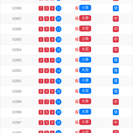
小单
62008
7
0
6
13
殺
错
大单
62007
6
0
4
10
殺
中
大双
62006
4
8
1
13
殺
中
小单
62005
1
5
4
10
殺
中
大双
62004
0
3
7
10
殺
中
小单
62003
4
1
0
05
殺
错
大双
62002
3
8
3
14
殺
错
小单
62001
1
1
9
11
殺
错
大双
62000
8
4
8
20
殺
错
大单
61999
5
3
3
11
殺
中
大单
61998
9
6
4
19
殺
错
小单
61997
3
4
9
16
殺
中
小双