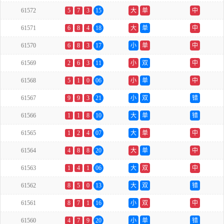
61572
5
7
3
15
大
单
中
61571
6
8
4
18
大
单
中
61570
6
8
3
17
小
单
中
61569
2
6
3
11
小
双
中
61568
5
1
0
06
小
单
中
61567
9
9
3
21
小
双
错
61566
1
1
8
10
大
单
错
61565
1
2
4
07
大
单
中
61564
4
8
8
20
大
单
中
61563
1
4
1
06
大
双
中
61562
8
5
0
13
大
双
错
61561
8
7
1
16
小
双
中
61560
4
7
9
20
小
单
错