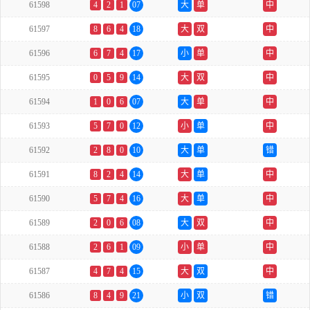
61598
4
2
1
07
大
单
中
61597
8
6
4
18
大
双
中
61596
6
7
4
17
小
单
中
61595
0
5
9
14
大
双
中
61594
1
0
6
07
大
单
中
61593
5
7
0
12
小
单
中
61592
2
8
0
10
大
单
错
61591
8
2
4
14
大
单
中
61590
5
7
4
16
大
单
中
61589
2
0
6
08
大
双
中
61588
2
6
1
09
小
单
中
61587
4
7
4
15
大
双
中
61586
8
4
9
21
小
双
错