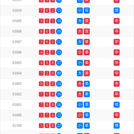
61611
6
3
9
18
小
双
中
61610
7
6
2
15
小
双
错
61609
3
2
5
10
大
双
中
61608
8
6
2
16
大
双
中
61607
3
6
2
11
大
单
中
61606
4
2
7
13
小
单
中
61605
4
5
8
17
小
单
中
61604
7
2
0
09
大
单
中
61603
9
5
0
14
大
单
中
61602
7
1
8
16
大
单
中
61601
7
9
0
16
小
单
错
61600
1
7
4
12
小
单
中
61599
5
9
8
22
小
单
错