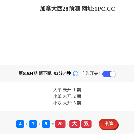
加拿大西28预测 网址:1PC.CC
第
61634
期 距下期:
02
分
04
秒
广告开关：
大单
未开:
1
期
小单
未开:
2
期
小双
未开:
3
期
4
7
9
20
大
双
咪牌
+
+
=
-