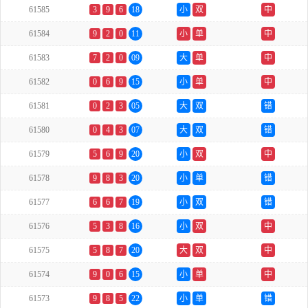
61585
3
9
6
18
小
双
中
61584
9
2
0
11
小
单
中
61583
7
2
0
09
大
单
中
61582
0
6
9
15
小
单
中
61581
0
2
3
05
大
双
错
61580
0
4
3
07
大
双
错
61579
5
6
9
20
小
双
中
61578
9
8
3
20
小
单
错
61577
6
6
7
19
小
双
错
61576
5
3
8
16
小
双
中
61575
5
8
7
20
大
双
中
61574
9
0
6
15
小
单
中
61573
9
8
5
22
小
单
错