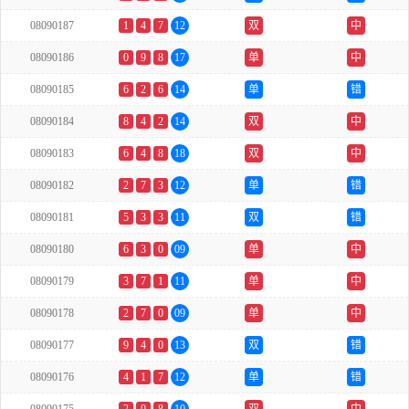
08090187
1
4
7
12
双
中
08090186
0
9
8
17
单
中
08090185
6
2
6
14
单
错
08090184
8
4
2
14
双
中
08090183
6
4
8
18
双
中
08090182
2
7
3
12
单
错
08090181
5
3
3
11
双
错
08090180
6
3
0
09
单
中
08090179
3
7
1
11
单
中
08090178
2
7
0
09
单
中
08090177
9
4
0
13
双
错
08090176
4
1
7
12
单
错