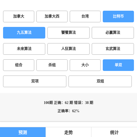
加拿大
加拿大西
台湾
比特币
九五算法
饕餮算法
必赢算法
未来算法
人狂算法
玄武算法
组合
杀组
大小
单双
双项
双组
100期 正确：62 期 错误：38 期
正确率：62%
预测
走势
统计