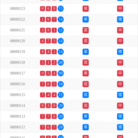
08090123
0
6
9
15
单
中
08090122
1
6
7
14
单
错
08090121
3
8
1
12
双
中
08090120
4
7
3
14
双
中
08090119
9
4
1
14
单
错
08090118
5
1
2
08
双
中
08090117
0
5
4
09
单
中
08090116
7
6
5
18
双
中
08090115
7
4
4
15
双
错
08090114
9
3
8
20
双
中
08090113
7
7
6
20
单
错
08090112
7
6
7
20
单
错