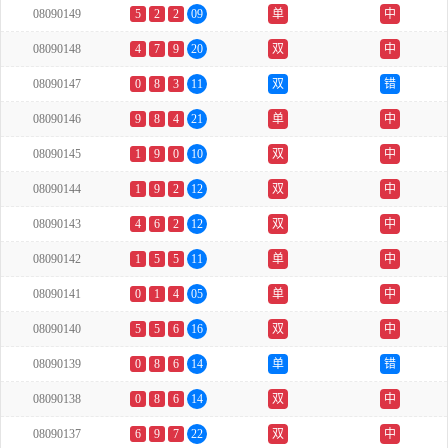
08090149
5
2
2
09
单
中
08090148
4
7
9
20
双
中
08090147
0
8
3
11
双
错
08090146
9
8
4
21
单
中
08090145
1
9
0
10
双
中
08090144
1
9
2
12
双
中
08090143
4
6
2
12
双
中
08090142
1
5
5
11
单
中
08090141
0
1
4
05
单
中
08090140
5
5
6
16
双
中
08090139
0
8
6
14
单
错
08090138
0
8
6
14
双
中
08090137
6
9
7
22
双
中