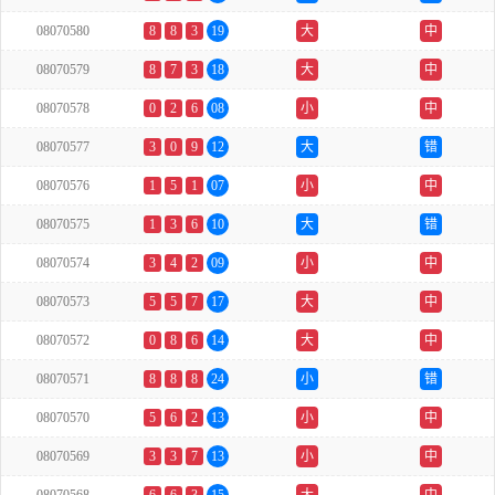
08070580
8
8
3
19
大
中
08070579
8
7
3
18
大
中
08070578
0
2
6
08
小
中
08070577
3
0
9
12
大
错
08070576
1
5
1
07
小
中
08070575
1
3
6
10
大
错
08070574
3
4
2
09
小
中
08070573
5
5
7
17
大
中
08070572
0
8
6
14
大
中
08070571
8
8
8
24
小
错
08070570
5
6
2
13
小
中
08070569
3
3
7
13
小
中