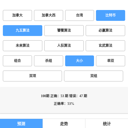
加拿大
加拿大西
台湾
比特币
九五算法
饕餮算法
必赢算法
未来算法
人狂算法
玄武算法
组合
杀组
大小
单双
双项
双组
100期 正确：53 期 错误：47 期
正确率：53%
预测
走势
统计