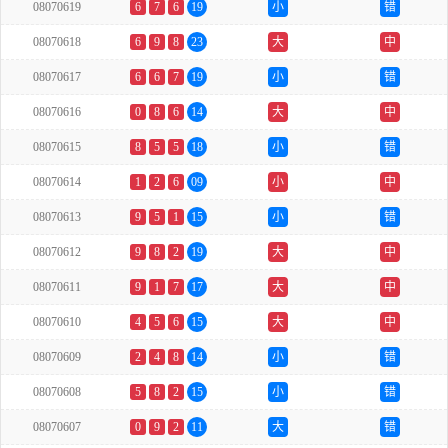
08070619
6
7
6
19
小
错
08070618
6
9
8
23
大
中
08070617
6
6
7
19
小
错
08070616
0
8
6
14
大
中
08070615
8
5
5
18
小
错
08070614
1
2
6
09
小
中
08070613
9
5
1
15
小
错
08070612
9
8
2
19
大
中
08070611
9
1
7
17
大
中
08070610
4
5
6
15
大
中
08070609
2
4
8
14
小
错
08070608
5
8
2
15
小
错
08070607
0
9
2
11
大
错