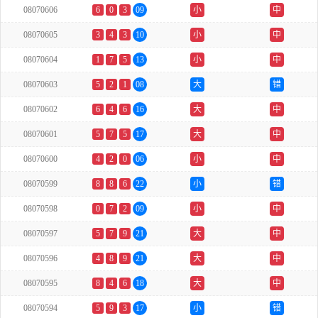
08070606
6
0
3
09
小
中
08070605
3
4
3
10
小
中
08070604
1
7
5
13
小
中
08070603
5
2
1
08
大
错
08070602
6
4
6
16
大
中
08070601
5
7
5
17
大
中
08070600
4
2
0
06
小
中
08070599
8
8
6
22
小
错
08070598
0
7
2
09
小
中
08070597
5
7
9
21
大
中
08070596
4
8
9
21
大
中
08070595
8
4
6
18
大
中
08070594
5
9
3
17
小
错