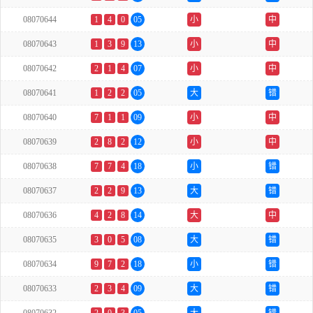
08070644
1
4
0
05
小
中
08070643
1
3
9
13
小
中
08070642
2
1
4
07
小
中
08070641
1
2
2
05
大
错
08070640
7
1
1
09
小
中
08070639
2
8
2
12
小
中
08070638
7
7
4
18
小
错
08070637
2
2
9
13
大
错
08070636
4
2
8
14
大
中
08070635
3
0
5
08
大
错
08070634
9
7
2
18
小
错
08070633
2
3
4
09
大
错