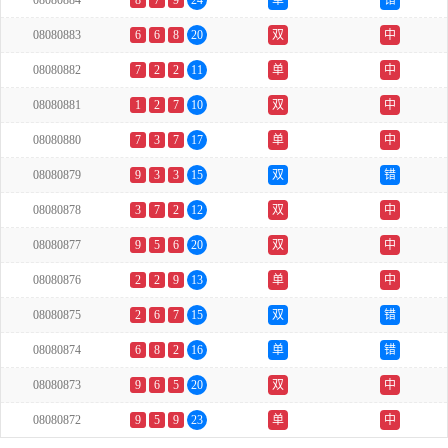
08080884
8
7
9
24
单
错
08080883
6
6
8
20
双
中
08080882
7
2
2
11
单
中
08080881
1
2
7
10
双
中
08080880
7
3
7
17
单
中
08080879
9
3
3
15
双
错
08080878
3
7
2
12
双
中
08080877
9
5
6
20
双
中
08080876
2
2
9
13
单
中
08080875
2
6
7
15
双
错
08080874
6
8
2
16
单
错
08080873
9
6
5
20
双
中
08080872
9
5
9
23
单
中