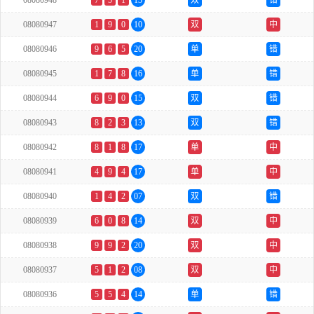
08080948
7
5
1
13
双
错
08080947
1
9
0
10
双
中
08080946
9
6
5
20
单
错
08080945
1
7
8
16
单
错
08080944
6
9
0
15
双
错
08080943
8
2
3
13
双
错
08080942
8
1
8
17
单
中
08080941
4
9
4
17
单
中
08080940
1
4
2
07
双
错
08080939
6
0
8
14
双
中
08080938
9
9
2
20
双
中
08080937
5
1
2
08
双
中
08080936
5
5
4
14
单
错