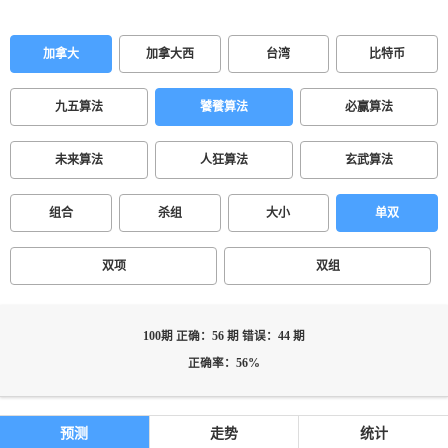
加拿大
加拿大西
台湾
比特币
九五算法
饕餮算法
必赢算法
未来算法
人狂算法
玄武算法
组合
杀组
大小
单双
双项
双组
100期 正确：56 期 错误：44 期
正确率：56%
预测
走势
统计