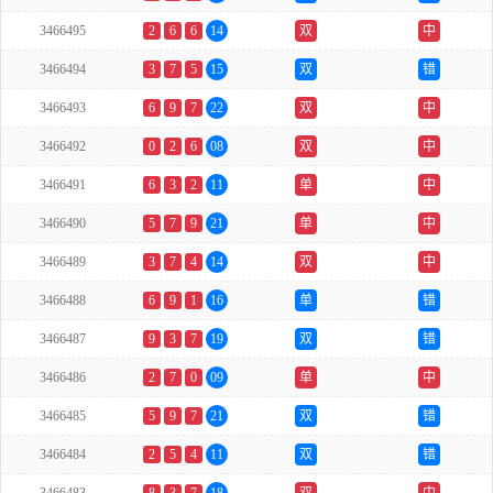
3466495
2
6
6
14
双
中
3466494
3
7
5
15
双
错
3466493
6
9
7
22
双
中
3466492
0
2
6
08
双
中
3466491
6
3
2
11
单
中
3466490
5
7
9
21
单
中
3466489
3
7
4
14
双
中
3466488
6
9
1
16
单
错
3466487
9
3
7
19
双
错
3466486
2
7
0
09
单
中
3466485
5
9
7
21
双
错
3466484
2
5
4
11
双
错