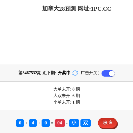
加拿大28预测 网址:1PC.CC
第
3467532
期 距下期:
开奖中
广告开关：
大单
未开:
8
期
大双
未开:
6
期
小单
未开:
1
期
0
4
0
04
小
双
咪牌
+
+
=
-