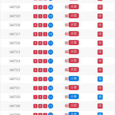
大单
3467520
0
3
1
04
殺
中
小双
3467519
5
5
9
19
殺
中
大双
3467518
0
8
7
15
殺
中
大双
3467517
8
1
1
10
殺
中
小单
3467516
6
0
9
15
殺
中
大双
3467515
3
2
7
12
殺
中
小双
3467514
9
6
2
17
殺
中
大双
3467513
4
4
5
13
殺
中
小单
3467512
5
3
5
13
殺
错
小单
3467511
2
7
1
10
殺
中
小单
3467510
7
4
0
11
殺
错
小双
3467509
2
6
3
11
殺
中
大单