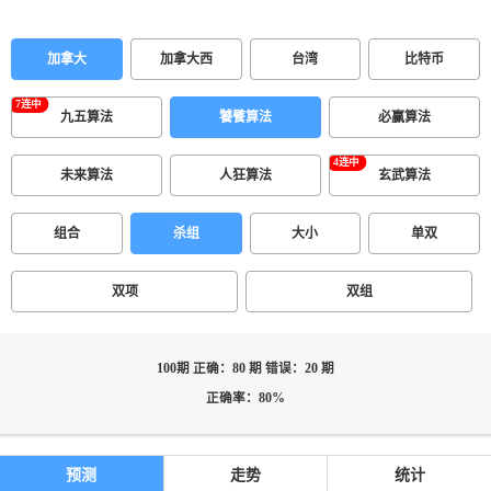
加拿大
加拿大西
台湾
比特币
九五算法
饕餮算法
必赢算法
未来算法
人狂算法
玄武算法
组合
杀组
大小
单双
双项
双组
100期 正确：80 期 错误：20 期
正确率：80%
预测
走势
统计