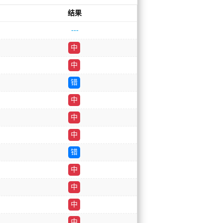
结果
---
中
中
错
中
中
中
错
中
中
中
中