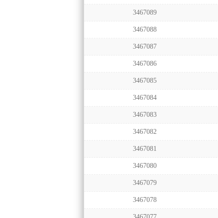
3467089
3467088
3467087
3467086
3467085
3467084
3467083
3467082
3467081
3467080
3467079
3467078
3467077