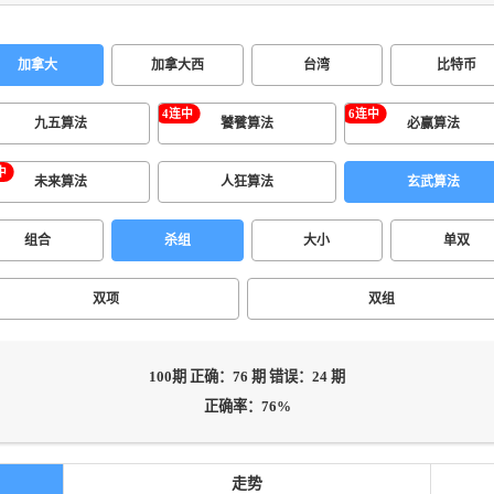
加拿大
加拿大西
台湾
比特币
九五算法
饕餮算法
必赢算法
未来算法
人狂算法
玄武算法
组合
杀组
大小
单双
双项
双组
100期 正确：76 期 错误：24 期
正确率：76%
走势