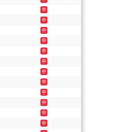
中
中
中
中
中
中
中
中
中
中
中
中