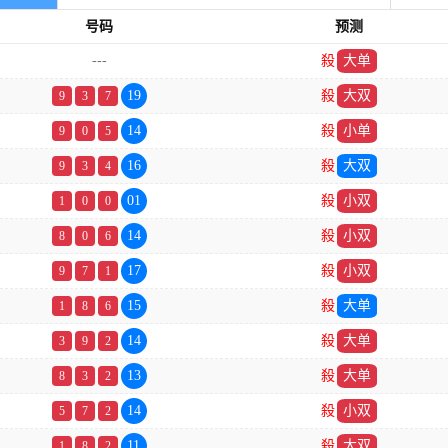
号码
预测
---
殺
大单
19
殺
大双
9
3
7
14
殺
小单
9
0
5
16
殺
大双
9
3
4
01
殺
小双
1
0
0
14
殺
小双
8
0
6
17
殺
小双
9
7
1
15
殺
大单
1
8
6
14
殺
大单
3
9
2
13
殺
大单
8
3
2
14
殺
小双
5
7
2
11
殺
大双
1
8
2