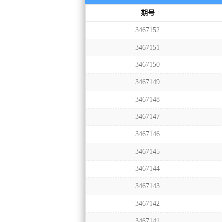
期号
3467152
3467151
3467150
3467149
3467148
3467147
3467146
3467145
3467144
3467143
3467142
3467141