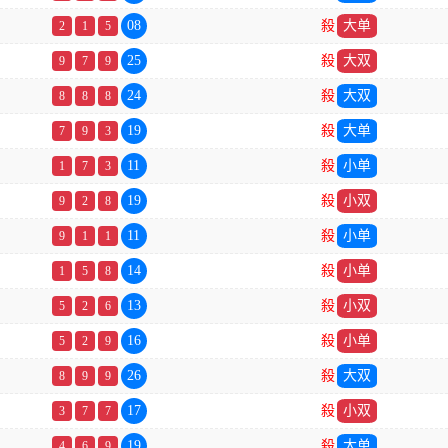
08
殺
大单
2
1
5
25
殺
大双
9
7
9
24
殺
大双
8
8
8
19
殺
大单
7
9
3
11
殺
小单
1
7
3
19
殺
小双
9
2
8
11
殺
小单
9
1
1
14
殺
小单
1
5
8
13
殺
小双
5
2
6
16
殺
小单
5
2
9
26
殺
大双
8
9
9
17
殺
小双
3
7
7
19
殺
大单
4
6
9