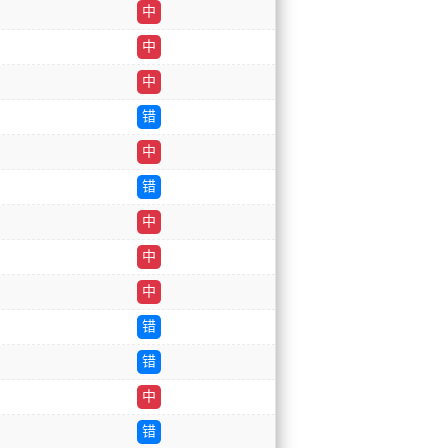
中
中
中
错
中
错
中
中
中
错
错
中
错