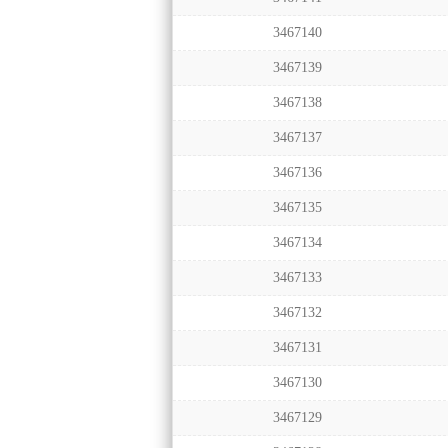
3467140
3467139
3467138
3467137
3467136
3467135
3467134
3467133
3467132
3467131
3467130
3467129