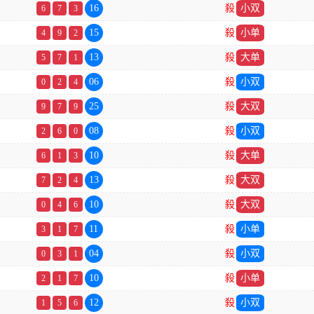
16
殺
小双
6
7
3
15
殺
小单
4
9
2
13
殺
大单
5
7
1
06
殺
小双
0
2
4
25
殺
大双
9
7
9
08
殺
小双
2
6
0
10
殺
大单
6
1
3
13
殺
大双
7
2
4
10
殺
大双
0
4
6
11
殺
小单
3
1
7
04
殺
小双
0
3
1
10
殺
小单
2
1
7
12
殺
小双
1
5
6