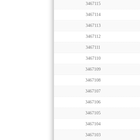
3467115
3467114
3467113
3467112
3467111
3467110
3467109
3467108
3467107
3467106
3467105
3467104
3467103