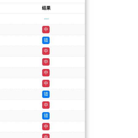
结果
---
中
错
中
中
中
中
错
中
错
中
中