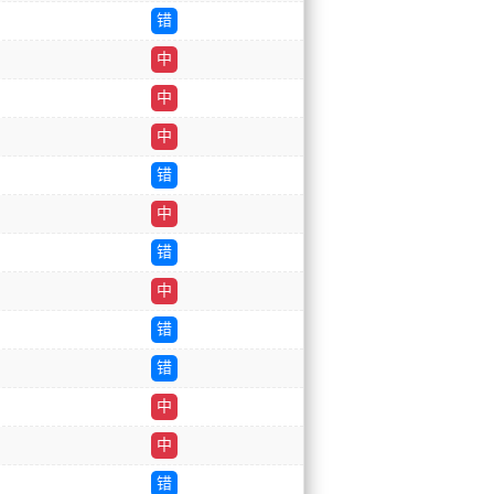
错
中
中
中
错
中
错
中
错
错
中
中
错