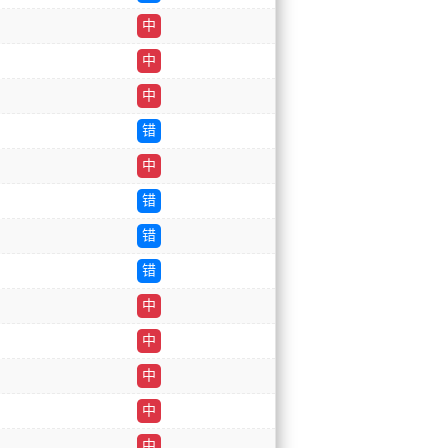
中
中
中
错
中
错
错
错
中
中
中
中
中