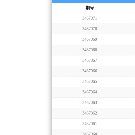
期号
3467071
3467070
3467069
3467068
3467067
3467066
3467065
3467064
3467063
3467062
3467061
3467060