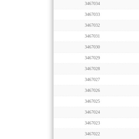
3467034
3467033
3467032
3467031
3467030
3467029
3467028
3467027
3467026
3467025
3467024
3467023
3467022