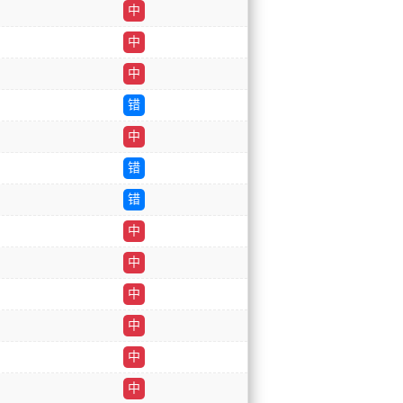
中
中
中
错
中
错
错
中
中
中
中
中
中