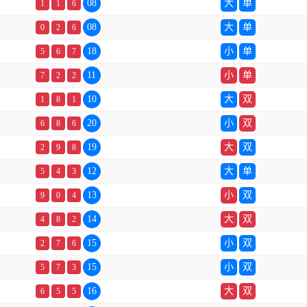
08
大
单
1
1
6
08
大
单
0
2
6
18
小
单
5
6
7
11
小
单
7
2
2
10
大
双
1
8
1
20
小
双
6
8
6
19
大
双
2
9
8
12
大
单
5
4
3
13
小
双
9
0
4
14
大
双
4
8
2
15
小
双
2
7
6
15
小
双
5
7
3
16
大
双
6
5
5