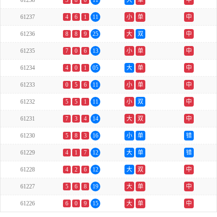
61238
3
8
0
11
大
单
中
61237
4
6
1
11
小
单
中
61236
8
8
9
25
大
双
中
61235
7
0
6
13
小
单
中
61234
4
0
1
05
大
单
中
61233
0
5
6
11
小
单
中
61232
5
5
1
11
小
双
中
61231
7
3
4
14
大
双
中
61230
5
8
3
16
小
单
错
61229
4
1
7
12
大
单
错
61228
4
2
6
12
大
双
中
61227
5
6
8
19
大
单
中
61226
6
0
9
15
大
单
中