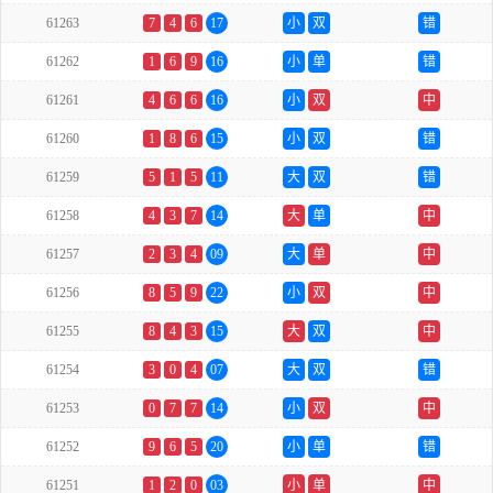
61263
7
4
6
17
小
双
错
61262
1
6
9
16
小
单
错
61261
4
6
6
16
小
双
中
61260
1
8
6
15
小
双
错
61259
5
1
5
11
大
双
错
61258
4
3
7
14
大
单
中
61257
2
3
4
09
大
单
中
61256
8
5
9
22
小
双
中
61255
8
4
3
15
大
双
中
61254
3
0
4
07
大
双
错
61253
0
7
7
14
小
双
中
61252
9
6
5
20
小
单
错
61251
1
2
0
03
小
单
中