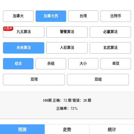
加拿大
加拿大西
台湾
比特币
九五算法
饕餮算法
必赢算法
未来算法
人狂算法
玄武算法
组合
杀组
大小
单双
双项
双组
100期 正确：72 期 错误：28 期
正确率：72%
预测
走势
统计