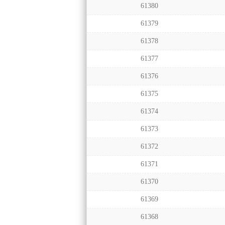
61380
61379
61378
61377
61376
61375
61374
61373
61372
61371
61370
61369
61368