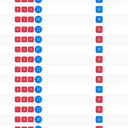
22
小
9
5
8
06
大
1
3
2
12
小
0
5
7
12
小
8
0
4
07
大
5
2
0
11
小
3
3
5
12
小
2
9
1
20
大
8
4
8
16
小
4
3
9
13
小
2
6
5
13
小
7
4
2
20
小
7
4
9