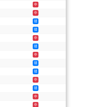
中
中
错
错
中
错
中
错
错
中
错
中
中