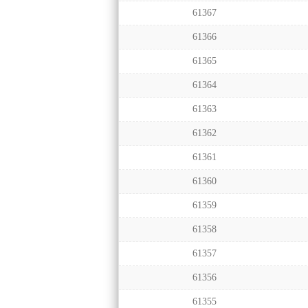
61367
61366
61365
61364
61363
61362
61361
61360
61359
61358
61357
61356
61355