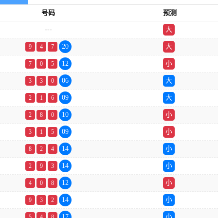
号码
预测
---
大
单
20
大
9
4
7
12
小
7
0
5
06
大
3
3
0
09
大
2
1
6
10
小
2
8
0
09
小
3
1
5
14
小
8
2
4
14
小
2
9
3
12
小
4
0
8
14
小
9
3
2
17
小
5
4
8