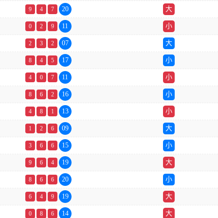
20
大
9
4
7
11
小
0
2
9
07
大
2
3
2
17
小
8
4
5
11
小
4
0
7
16
小
8
6
2
13
小
4
8
1
09
大
1
2
6
15
小
3
6
6
19
大
9
6
4
20
小
8
6
6
19
大
6
4
9
14
大
0
8
6