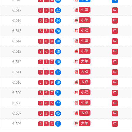
61518
2
2
4
08
殺
错
小单
61517
7
7
8
22
殺
中
小单
61516
6
9
9
24
殺
中
小双
61515
6
5
9
20
殺
中
小单
61514
1
0
9
10
殺
中
小单
61513
8
6
4
18
殺
中
大单
61512
2
1
7
10
殺
中
大双
61511
8
5
4
17
殺
中
大双
61510
2
8
9
19
殺
中
小双
61509
8
6
7
21
殺
中
小单
61508
9
8
5
22
殺
中
大双
61507
0
3
2
05
殺
中
大单
61506
6
2
3
11
殺
中