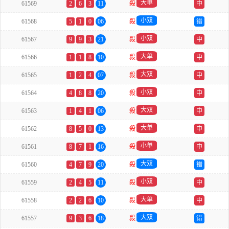
大单
61569
2
6
3
11
殺
中
小双
61568
5
1
0
06
殺
错
小双
61567
9
9
3
21
殺
中
大单
61566
1
1
8
10
殺
中
大双
61565
1
2
4
07
殺
中
小双
61564
4
8
8
20
殺
中
大双
61563
1
4
1
06
殺
中
大单
61562
8
5
0
13
殺
中
小单
61561
8
7
1
16
殺
中
大双
61560
4
7
9
20
殺
错
小双
61559
2
4
5
11
殺
中
大单
61558
2
2
6
10
殺
中
大双
61557
9
3
6
18
殺
错