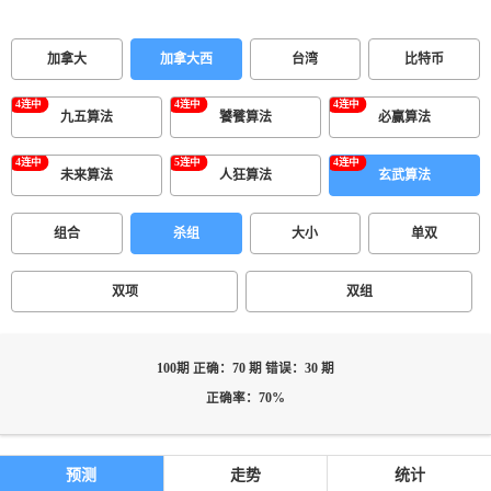
加拿大
加拿大西
台湾
比特币
九五算法
饕餮算法
必赢算法
未来算法
人狂算法
玄武算法
组合
杀组
大小
单双
双项
双组
100期 正确：70 期 错误：30 期
正确率：70%
预测
走势
统计