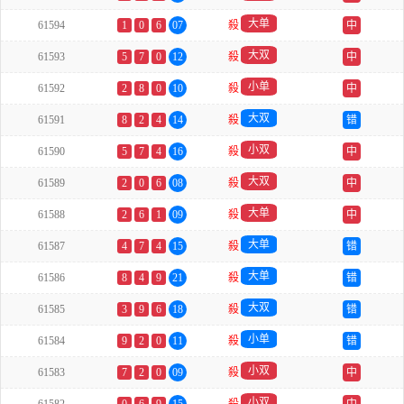
大单
61594
1
0
6
07
殺
中
大双
61593
5
7
0
12
殺
中
小单
61592
2
8
0
10
殺
中
大双
61591
8
2
4
14
殺
错
小双
61590
5
7
4
16
殺
中
大双
61589
2
0
6
08
殺
中
大单
61588
2
6
1
09
殺
中
大单
61587
4
7
4
15
殺
错
大单
61586
8
4
9
21
殺
错
大双
61585
3
9
6
18
殺
错
小单
61584
9
2
0
11
殺
错
小双
61583
7
2
0
09
殺
中
小双