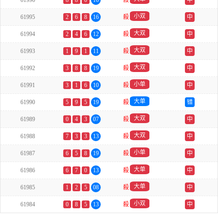
61996
8
8
0
16
殺
中
小双
61995
2
6
8
16
殺
中
大双
61994
2
4
6
12
殺
中
大双
61993
1
9
1
11
殺
中
大双
61992
3
8
8
19
殺
中
小单
61991
3
1
6
10
殺
中
大单
61990
5
9
5
19
殺
错
大双
61989
0
4
3
07
殺
中
大双
61988
7
3
3
13
殺
中
小单
61987
6
5
8
19
殺
中
大单
61986
6
7
0
13
殺
中
大单
61985
1
2
5
08
殺
中
小双
61984
0
8
5
13
殺
中