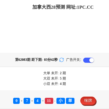
加拿大西28预测 网址:1PC.CC
第
62083
期 距下期:
03
分
42
秒
广告开关：
大单
未开:
2
期
大双
未开:
5
期
小双
未开:
4
期
0
7
4
11
小
单
咪牌
+
+
=
-