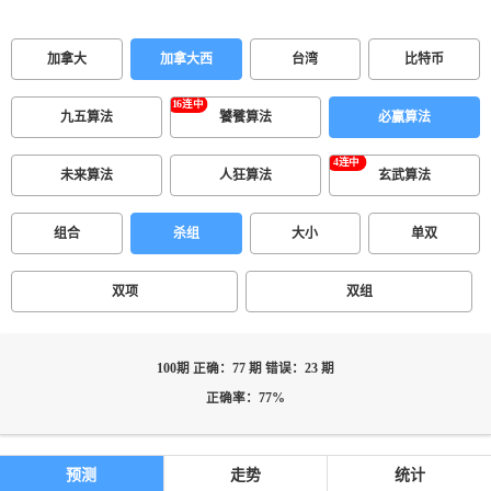
加拿大
加拿大西
台湾
比特币
九五算法
饕餮算法
必赢算法
未来算法
人狂算法
玄武算法
组合
杀组
大小
单双
双项
双组
100期 正确：77 期 错误：23 期
正确率：77%
预测
走势
统计