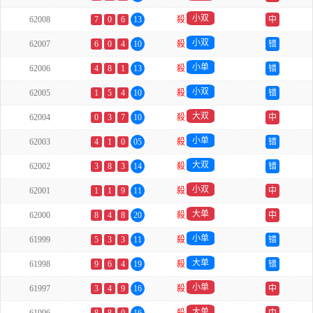
小双
62008
7
0
6
13
殺
中
小双
62007
6
0
4
10
殺
错
小单
62006
4
8
1
13
殺
错
小双
62005
1
5
4
10
殺
错
大双
62004
0
3
7
10
殺
中
小单
62003
4
1
0
05
殺
错
大双
62002
3
8
3
14
殺
错
小双
62001
1
1
9
11
殺
中
大单
62000
8
4
8
20
殺
中
小单
61999
5
3
3
11
殺
错
大单
61998
9
6
4
19
殺
错
小单
61997
3
4
9
16
殺
中
大单