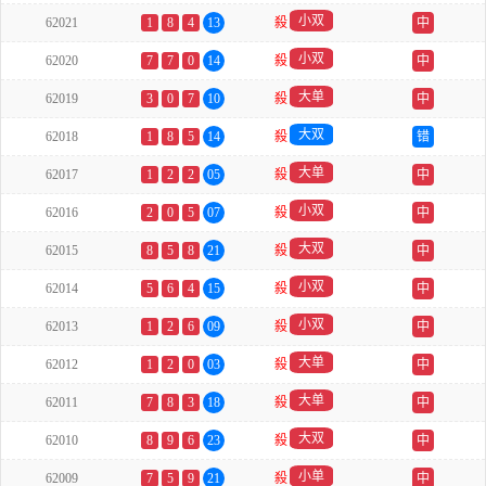
小双
62021
1
8
4
13
殺
中
小双
62020
7
7
0
14
殺
中
大单
62019
3
0
7
10
殺
中
大双
62018
1
8
5
14
殺
错
大单
62017
1
2
2
05
殺
中
小双
62016
2
0
5
07
殺
中
大双
62015
8
5
8
21
殺
中
小双
62014
5
6
4
15
殺
中
小双
62013
1
2
6
09
殺
中
大单
62012
1
2
0
03
殺
中
大单
62011
7
8
3
18
殺
中
大双
62010
8
9
6
23
殺
中
小单
62009
7
5
9
21
殺
中