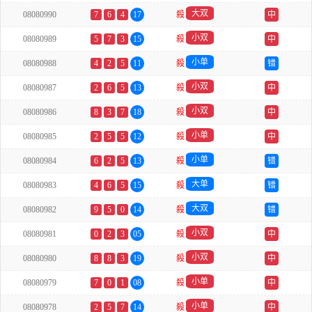
大双
08080990
7
6
4
17
殺
中
小双
08080989
5
7
3
15
殺
中
小单
08080988
4
2
5
11
殺
错
小双
08080987
2
6
5
13
殺
中
小双
08080986
8
3
7
18
殺
中
小单
08080985
2
5
5
12
殺
中
小单
08080984
6
2
5
13
殺
错
大单
08080983
4
6
5
15
殺
错
大双
08080982
9
5
0
14
殺
错
小双
08080981
0
2
3
05
殺
中
小双
08080980
8
8
3
19
殺
中
小单
08080979
7
0
1
08
殺
中
小单
08080978
2
5
7
14
殺
中