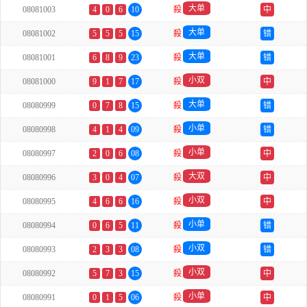
大单
08081003
4
0
6
10
殺
中
大单
08081002
5
5
5
15
殺
错
大单
08081001
6
8
9
23
殺
错
小双
08081000
9
1
7
17
殺
中
大单
08080999
0
7
8
15
殺
错
小单
08080998
4
1
4
09
殺
错
小单
08080997
2
0
6
08
殺
中
大双
08080996
3
0
4
07
殺
中
小双
08080995
4
6
6
16
殺
中
小单
08080994
0
6
5
11
殺
错
小双
08080993
2
3
3
08
殺
错
小双
08080992
5
7
3
15
殺
中
小单
08080991
0
1
5
06
殺
中