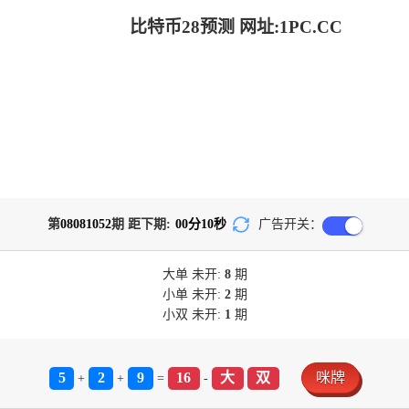
比特币28预测 网址:1PC.CC
第
08081052
期 距下期:
00
分
10
秒
广告开关：
大单
未开:
8
期
小单
未开:
2
期
小双
未开:
1
期
5
2
9
16
大
双
咪牌
+
+
=
-