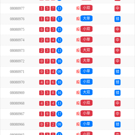
小双
08080977
1
5
7
13
殺
中
大单
08080976
1
9
7
17
殺
错
小双
08080975
6
6
3
15
殺
中
小单
08080974
2
6
4
12
殺
中
大双
08080973
2
3
8
13
殺
中
大单
08080972
0
7
9
16
殺
中
小单
08080971
0
5
4
09
殺
错
小双
08080970
4
0
6
10
殺
错
大双
08080969
5
3
8
16
殺
错
小双
08080968
4
5
4
13
殺
中
小单
08080967
1
9
7
17
殺
中
小单
08080966
0
7
2
09
殺
错
小双