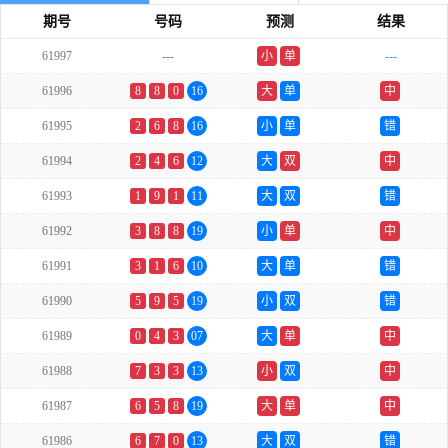
期号
号码
预测
结果
61997
---
小
单
---
61996
8
8
0
16
大
单
中
61995
2
6
8
16
小
单
错
61994
2
4
6
12
大
双
中
61993
1
9
1
11
大
双
错
61992
3
8
8
19
小
单
中
61991
3
1
6
10
大
单
错
61990
5
9
5
19
小
双
错
61989
0
4
3
07
大
单
中
61988
7
3
3
13
小
双
中
61987
6
5
8
19
大
单
中
61986
6
7
0
13
大
双
错