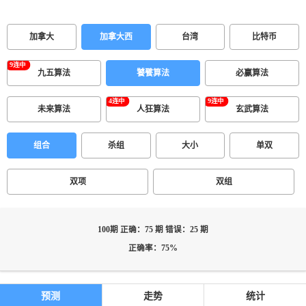
加拿大
加拿大西
台湾
比特币
九五算法
饕餮算法
必赢算法
未来算法
人狂算法
玄武算法
组合
杀组
大小
单双
双项
双组
100期 正确：75 期 错误：25 期
正确率：75%
预测
走势
统计