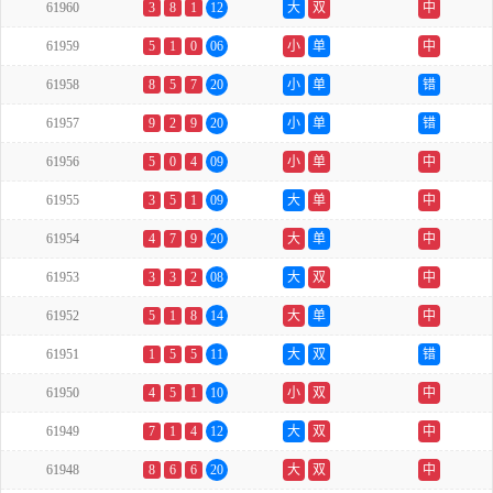
61960
3
8
1
12
大
双
中
61959
5
1
0
06
小
单
中
61958
8
5
7
20
小
单
错
61957
9
2
9
20
小
单
错
61956
5
0
4
09
小
单
中
61955
3
5
1
09
大
单
中
61954
4
7
9
20
大
单
中
61953
3
3
2
08
大
双
中
61952
5
1
8
14
大
单
中
61951
1
5
5
11
大
双
错
61950
4
5
1
10
小
双
中
61949
7
1
4
12
大
双
中
61948
8
6
6
20
大
双
中