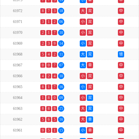
61973
7
7
5
19
小
单
中
61972
8
7
3
18
大
双
中
61971
3
1
2
06
小
双
中
61970
2
1
7
10
小
双
中
61969
2
3
9
14
小
双
中
61968
5
4
2
11
大
双
错
61967
0
0
7
07
大
单
中
61966
4
2
4
10
小
双
中
61965
8
1
7
16
小
双
中
61964
1
8
0
09
小
双
中
61963
8
8
9
25
大
双
中
61962
5
6
5
16
大
单
中
61961
9
5
1
15
小
单
中