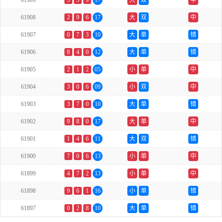
61909
5
3
9
17
大
双
中
61908
2
9
6
17
大
双
中
61907
0
7
3
10
大
单
错
61906
8
4
0
12
大
单
错
61905
2
1
2
05
小
单
中
61904
3
0
6
09
小
双
中
61903
3
7
0
10
大
单
错
61902
9
8
0
17
大
单
中
61901
1
4
6
11
大
双
错
61900
7
0
6
13
小
单
中
61899
4
7
2
13
小
单
中
61898
9
6
1
16
小
单
错
61897
0
2
8
10
大
单
错