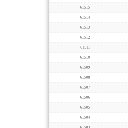
61515
61514
61513
61512
61511
61510
61509
61508
61507
61506
61505
61504
61503