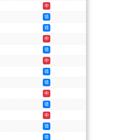
中
错
错
中
错
中
错
错
中
错
中
错
错