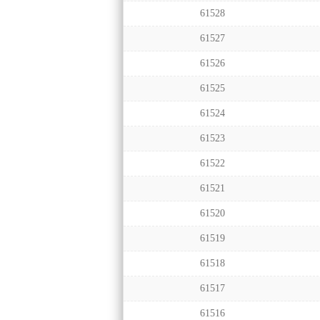
61528
61527
61526
61525
61524
61523
61522
61521
61520
61519
61518
61517
61516