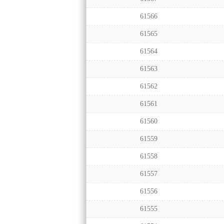
61566
61565
61564
61563
61562
61561
61560
61559
61558
61557
61556
61555