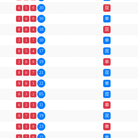
20
双
6
5
9
10
单
1
0
9
18
双
8
6
4
10
单
2
1
7
17
双
8
5
4
19
单
2
8
9
21
双
8
6
7
22
单
9
8
5
05
双
0
3
2
11
单
6
2
3
19
双
9
7
3
23
单
9
5
9
22
单
6
7
9