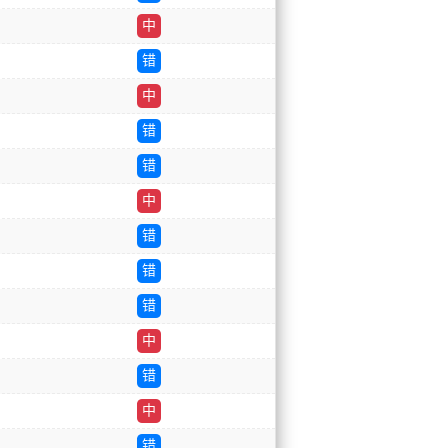
中
错
中
错
错
中
错
错
错
中
错
中
错