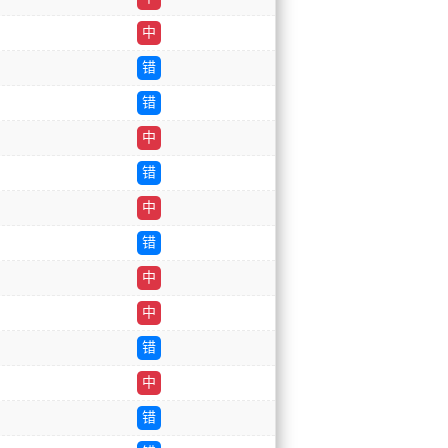
中
错
错
中
错
中
错
中
中
错
中
错