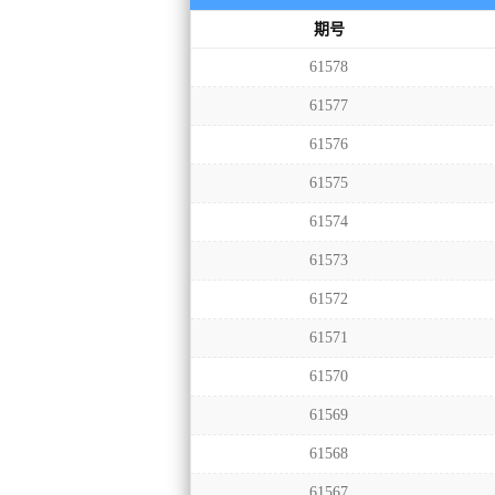
期号
61578
61577
61576
61575
61574
61573
61572
61571
61570
61569
61568
61567