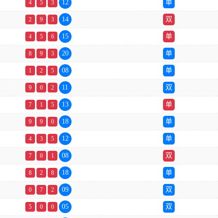
12
单
4
5
3
14
双
2
9
3
15
单
4
5
6
20
单
8
9
3
08
单
1
2
5
11
双
9
0
2
13
单
7
1
5
18
单
9
9
0
12
单
4
3
5
08
双
7
0
1
18
单
8
2
8
09
双
0
7
2
05
双
5
0
0