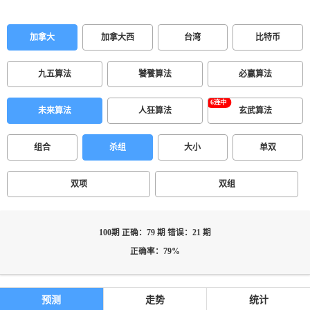
加拿大
加拿大西
台湾
比特币
九五算法
饕餮算法
必赢算法
未来算法
人狂算法
玄武算法
组合
杀组
大小
单双
双项
双组
100期 正确：79 期 错误：21 期
正确率：79%
预测
走势
统计