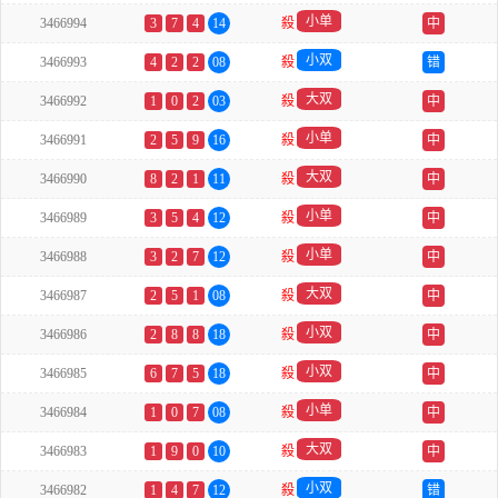
小单
3466994
3
7
4
14
殺
中
小双
3466993
4
2
2
08
殺
错
大双
3466992
1
0
2
03
殺
中
小单
3466991
2
5
9
16
殺
中
大双
3466990
8
2
1
11
殺
中
小单
3466989
3
5
4
12
殺
中
小单
3466988
3
2
7
12
殺
中
大双
3466987
2
5
1
08
殺
中
小双
3466986
2
8
8
18
殺
中
小双
3466985
6
7
5
18
殺
中
小单
3466984
1
0
7
08
殺
中
大双
3466983
1
9
0
10
殺
中
小双
3466982
1
4
7
12
殺
错