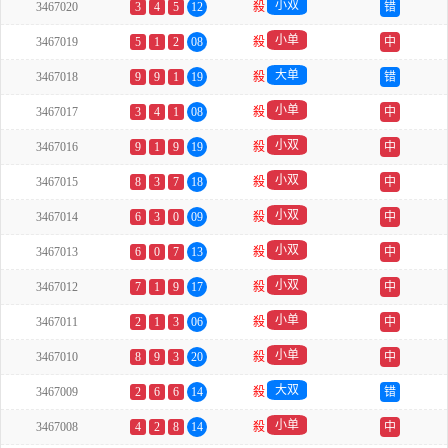
小双
3467020
3
4
5
12
殺
错
小单
3467019
5
1
2
08
殺
中
大单
3467018
9
9
1
19
殺
错
小单
3467017
3
4
1
08
殺
中
小双
3467016
9
1
9
19
殺
中
小双
3467015
8
3
7
18
殺
中
小双
3467014
6
3
0
09
殺
中
小双
3467013
6
0
7
13
殺
中
小双
3467012
7
1
9
17
殺
中
小单
3467011
2
1
3
06
殺
中
小单
3467010
8
9
3
20
殺
中
大双
3467009
2
6
6
14
殺
错
小单
3467008
4
2
8
14
殺
中