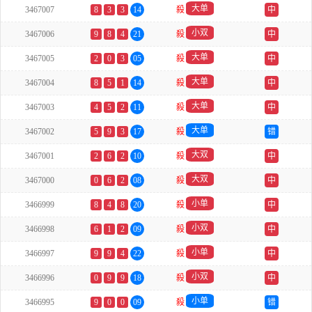
大单
3467007
8
3
3
14
殺
中
小双
3467006
9
8
4
21
殺
中
大单
3467005
2
0
3
05
殺
中
大单
3467004
8
5
1
14
殺
中
大单
3467003
4
5
2
11
殺
中
大单
3467002
5
9
3
17
殺
错
大双
3467001
2
6
2
10
殺
中
大双
3467000
0
6
2
08
殺
中
小单
3466999
8
4
8
20
殺
中
小双
3466998
6
1
2
09
殺
中
小单
3466997
9
9
4
22
殺
中
小双
3466996
0
9
9
18
殺
中
小单
3466995
9
0
0
09
殺
错