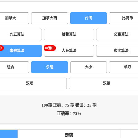
加拿大
加拿大西
台湾
比特币
九五算法
饕餮算法
必赢算法
未来算法
人狂算法
玄武算法
组合
杀组
大小
单双
双项
双组
100期 正确：75 期 错误：25 期
正确率：75%
走势