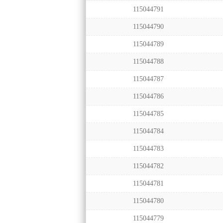
115044791
115044790
115044789
115044788
115044787
115044786
115044785
115044784
115044783
115044782
115044781
115044780
115044779