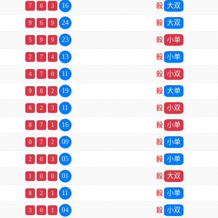
16
殺
大双
7
6
3
24
殺
大双
9
6
9
23
殺
小单
5
9
9
13
殺
小单
2
7
4
11
殺
小双
4
7
0
19
殺
大单
9
8
2
11
殺
小双
6
2
3
16
殺
小单
8
7
1
09
殺
小单
0
7
2
05
殺
小单
2
0
3
01
殺
大双
1
0
0
11
殺
小单
8
2
1
04
殺
小双
3
0
1