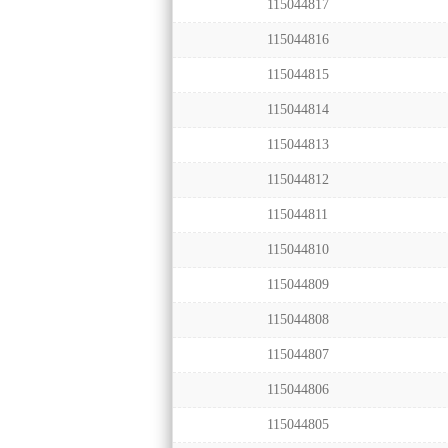
115044817
115044816
115044815
115044814
115044813
115044812
115044811
115044810
115044809
115044808
115044807
115044806
115044805