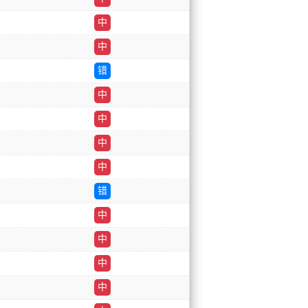
中
中
错
中
中
中
中
错
中
中
中
中