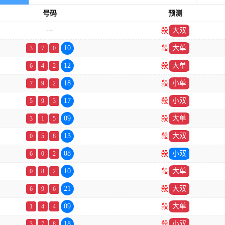
号码
预测
---
殺
大双
10
殺
大单
3
7
0
12
殺
大单
6
4
2
18
殺
小单
7
9
2
17
殺
小双
5
9
3
09
殺
大单
3
1
5
13
殺
大双
0
5
8
08
殺
小双
6
0
2
10
殺
大单
0
8
2
21
殺
大双
6
9
6
09
殺
大单
1
4
4
18
殺
小双
3
7
8