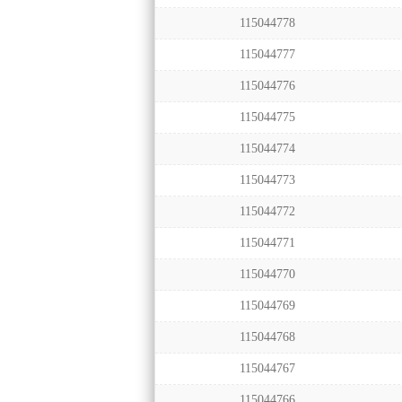
115044778
115044777
115044776
115044775
115044774
115044773
115044772
115044771
115044770
115044769
115044768
115044767
115044766