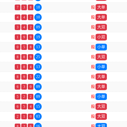
18
殺
大单
7
3
8
10
殺
大单
4
4
2
09
殺
大双
3
4
2
19
殺
小双
1
9
9
13
殺
小单
0
5
8
25
殺
大双
8
8
9
13
殺
小单
1
8
4
22
殺
大单
8
9
5
09
殺
大单
6
3
0
09
殺
小单
5
2
2
15
殺
大双
6
5
4
03
殺
大双
2
1
0
16
殺
大双
8
2
6