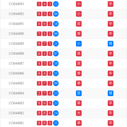
115044093
5
4
3
12
小
中
115044092
0
5
1
06
小
中
115044091
6
9
3
18
双
中
115044090
7
1
1
09
单
中
115044089
9
7
5
21
小
错
115044088
6
1
0
07
单
中
115044087
4
3
9
16
双
中
115044086
8
4
3
15
单
中
115044085
0
7
2
09
单
中
115044084
2
7
4
13
双
错
115044083
8
6
9
23
单
中
115044082
0
8
6
14
大
中
115044081
9
0
6
15
单
中