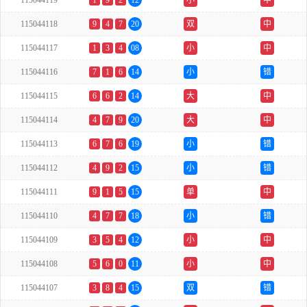
115044119
1
9
2
12
小
中
115044118
9
4
7
20
双
中
115044117
1
3
4
08
小
中
115044116
7
1
6
14
小
错
115044115
6
6
2
14
大
中
115044114
4
7
9
20
大
中
115044113
6
7
6
19
小
错
115044112
4
9
2
15
小
错
115044111
9
1
5
15
单
中
115044110
4
7
7
18
小
错
115044109
3
5
4
12
小
中
115044108
5
6
0
11
小
中
115044107
3
8
4
15
双
错