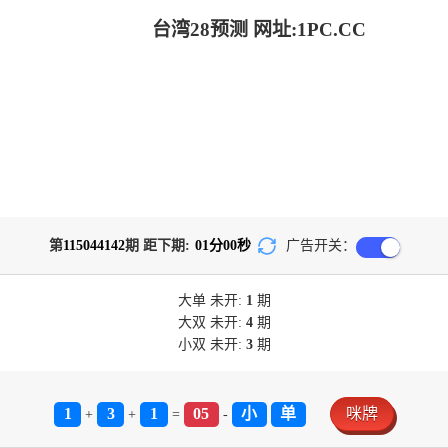
台湾28预测 网址:1PC.CC
第
115044142
期 距下期:
01
分
00
秒
广告开关：
大单
未开:
1
期
大双
未开:
4
期
小双
未开:
3
期
1
3
1
05
小
单
咪牌
+
+
=
-