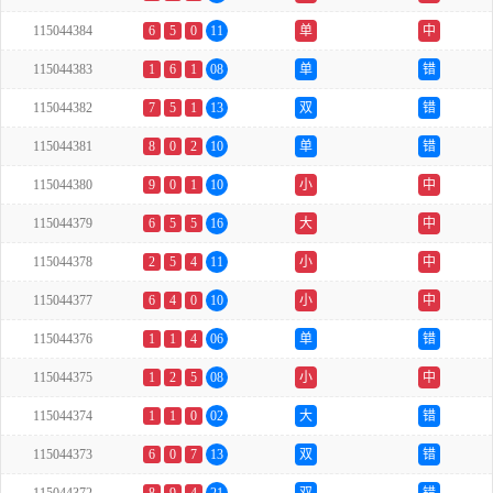
115044384
6
5
0
11
单
中
115044383
1
6
1
08
单
错
115044382
7
5
1
13
双
错
115044381
8
0
2
10
单
错
115044380
9
0
1
10
小
中
115044379
6
5
5
16
大
中
115044378
2
5
4
11
小
中
115044377
6
4
0
10
小
中
115044376
1
1
4
06
单
错
115044375
1
2
5
08
小
中
115044374
1
1
0
02
大
错
115044373
6
0
7
13
双
错