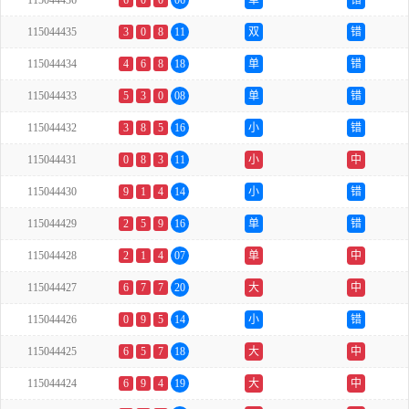
115044436
6
0
0
06
单
错
115044435
3
0
8
11
双
错
115044434
4
6
8
18
单
错
115044433
5
3
0
08
单
错
115044432
3
8
5
16
小
错
115044431
0
8
3
11
小
中
115044430
9
1
4
14
小
错
115044429
2
5
9
16
单
错
115044428
2
1
4
07
单
中
115044427
6
7
7
20
大
中
115044426
0
9
5
14
小
错
115044425
6
5
7
18
大
中
115044424
6
9
4
19
大
中