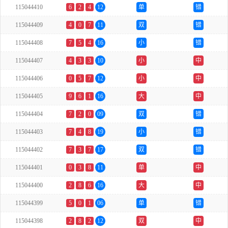
115044410
6
2
4
12
单
错
115044409
4
0
7
11
双
错
115044408
7
5
4
16
小
错
115044407
4
3
3
10
小
中
115044406
0
5
7
12
小
中
115044405
9
6
1
16
大
中
115044404
7
2
0
09
双
错
115044403
7
4
8
19
小
错
115044402
7
3
7
17
双
错
115044401
0
3
8
11
单
中
115044400
2
8
6
16
大
中
115044399
5
0
1
06
单
错
115044398
2
8
2
12
双
中