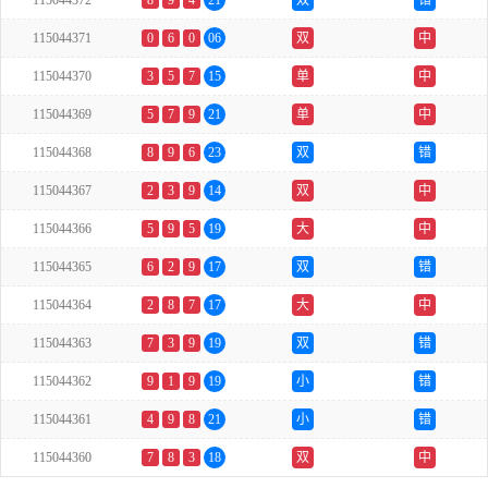
115044372
8
9
4
21
双
错
115044371
0
6
0
06
双
中
115044370
3
5
7
15
单
中
115044369
5
7
9
21
单
中
115044368
8
9
6
23
双
错
115044367
2
3
9
14
双
中
115044366
5
9
5
19
大
中
115044365
6
2
9
17
双
错
115044364
2
8
7
17
大
中
115044363
7
3
9
19
双
错
115044362
9
1
9
19
小
错
115044361
4
9
8
21
小
错
115044360
7
8
3
18
双
中