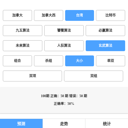
加拿大
加拿大西
台湾
比特币
九五算法
饕餮算法
必赢算法
未来算法
人狂算法
玄武算法
组合
杀组
大小
单双
双项
双组
100期 正确：50 期 错误：50 期
正确率：50%
预测
走势
统计