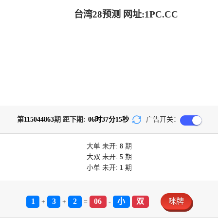
台湾28预测 网址:1PC.CC
第
115044863
期 距下期:
06
时
37
分
15
秒
广告开关：
大单
未开:
8
期
大双
未开:
5
期
小单
未开:
1
期
1
3
2
06
小
双
咪牌
+
+
=
-