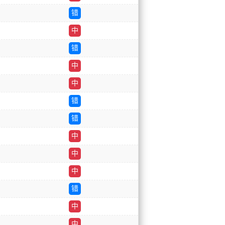
错
中
错
中
中
错
错
中
中
中
错
中
中