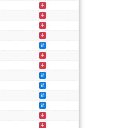
中
中
中
中
错
中
中
错
错
错
错
中
中