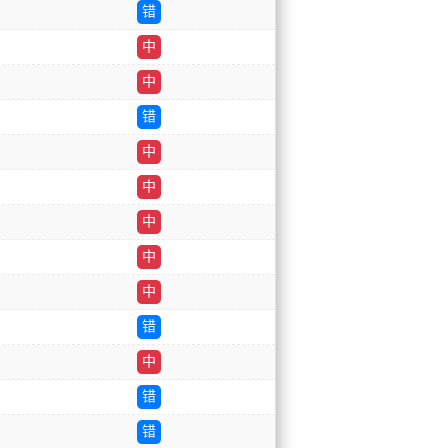
错
中
中
错
中
中
中
中
中
错
中
错
错