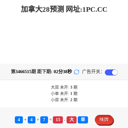
加拿大28预测 网址:1PC.CC
第
3466515
期 距下期:
02
分
38
秒
广告开关：
大双
未开:
3
期
小单
未开:
1
期
小双
未开:
2
期
4
+
4
+
7
=
15
-
大
单
咪牌