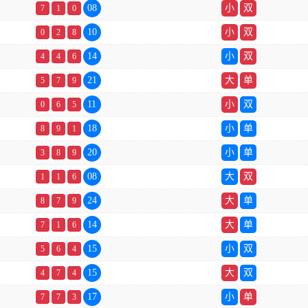
08
小
双
7
1
0
10
小
双
0
2
8
14
小
双
4
4
6
21
大
单
5
7
9
11
小
双
0
6
5
18
小
单
8
9
1
20
小
单
3
8
9
08
大
双
1
1
6
24
大
单
8
7
9
14
大
单
7
1
6
15
小
双
5
6
4
15
大
双
4
7
4
17
小
单
7
7
3