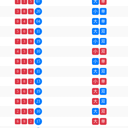
07
大
单
1
1
5
20
小
单
3
8
9
04
大
单
0
4
0
11
大
双
5
0
6
19
小
双
7
3
9
10
小
双
4
5
1
15
小
单
9
1
5
11
大
双
0
7
4
13
小
单
3
8
2
19
大
双
5
6
8
21
大
双
9
5
7
10
大
双
2
3
5
17
大
单
6
9
2