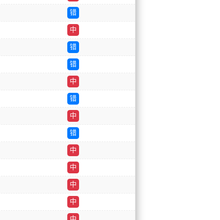
错
中
错
错
中
错
中
错
中
中
中
中
中