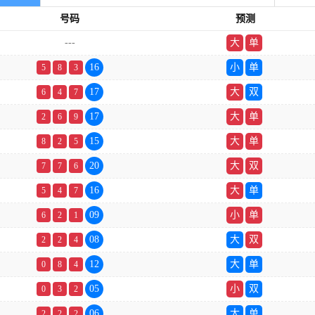
号码
预测
---
大
单
16
小
单
5
8
3
17
大
双
6
4
7
17
大
单
2
6
9
15
大
单
8
2
5
20
大
双
7
7
6
16
大
单
5
4
7
09
小
单
6
2
1
08
大
双
2
2
4
12
大
单
0
8
4
05
小
双
0
3
2
06
大
单
2
2
2