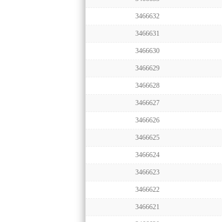
3466632
3466631
3466630
3466629
3466628
3466627
3466626
3466625
3466624
3466623
3466622
3466621