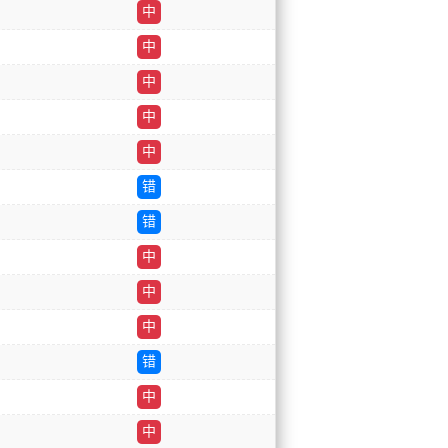
中
中
中
中
中
错
错
中
中
中
错
中
中