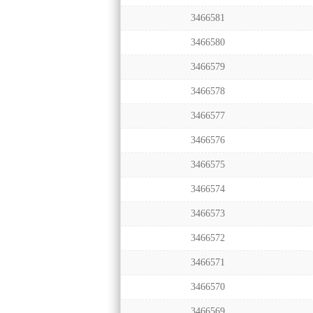
3466581
3466580
3466579
3466578
3466577
3466576
3466575
3466574
3466573
3466572
3466571
3466570
3466569